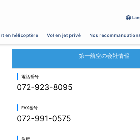
Lan
>
操縦訓練
>
第一航空
rt en hélicoptère
Vol en jet privé
Nos recommandation
第一航空の会社情報
電話番号
072-923-8095
FAX番号
072-991-0575
住所