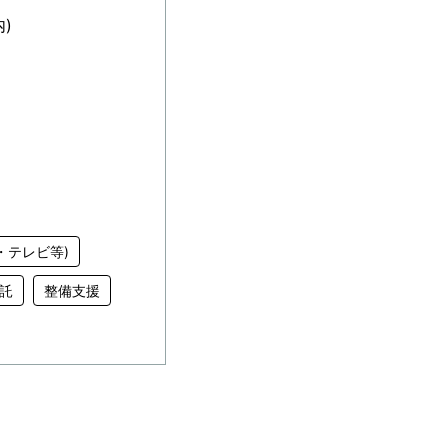
)
・テレビ等)
託
整備支援