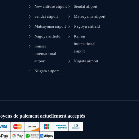
New chitose airport
Sendai airport
Sendai airport
Matsuyama airport
Matsuyama airport
Nagoya airfield
Nagoya airfield
Kansai
international
Kansai
airport
international
airport
Niigata airport
Niigata airport
oyens de paiement actuellement acceptés