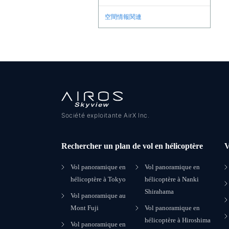
空間情報関連
Société exploitante AirX Inc.
Rechercher un plan de vol en hélicoptère
V
Vol panoramique en
Vol panoramique en
hélicoptère à Tokyo
hélicoptère à Nanki
Shirahama
Vol panoramique au
Mont Fuji
Vol panoramique en
hélicoptère à Hiroshima
Vol panoramique en