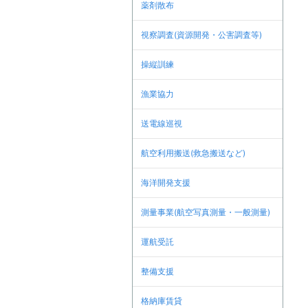
薬剤散布
視察調査(資源開発・公害調査等)
操縦訓練
漁業協力
送電線巡視
航空利用搬送(救急搬送など)
海洋開発支援
測量事業(航空写真測量・一般測量)
運航受託
整備支援
格納庫賃貸