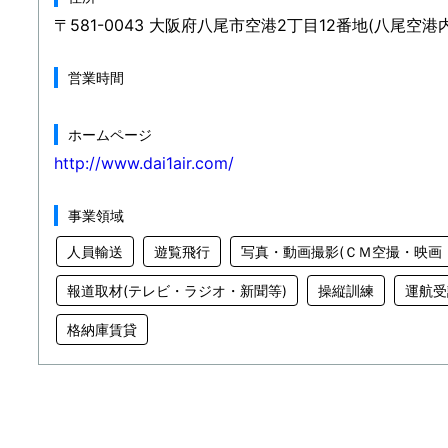
〒581-0043 大阪府八尾市空港2丁目12番地(八尾空港内
営業時間
ホームページ
http://www.dai1air.com/
事業領域
人員輸送
遊覧飛行
写真・動画撮影(ＣＭ空撮・映画
報道取材(テレビ・ラジオ・新聞等)
操縦訓練
運航受
格納庫賃貸