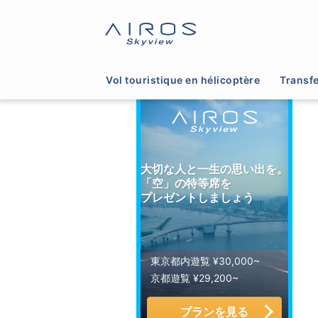
サイトTOP
>
ヘリコプター運航会社一覧
>
大阪
Vol touristique en hélicoptère
Transfe
大切な人と一生の思い出を。
「空」の特等席を
プレゼントしましょう
東京都内遊覧 ¥30,000~
京都遊覧 ¥29,200~
プランを見る