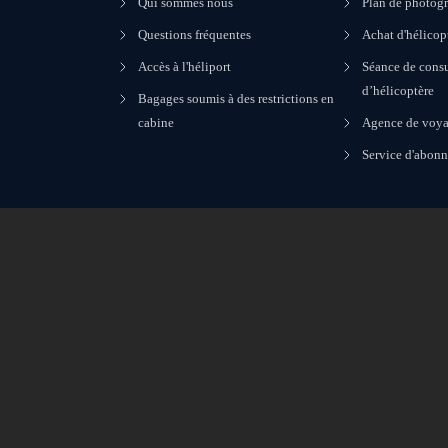
Qui sommes nous
Plan de photogr
Questions fréquentes
Achat d'hélicop
Accès à l'héliport
Séance de consu
d’hélicoptère
Bagages soumis à des restrictions en
cabine
Agence de voya
Service d'abon