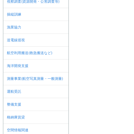
視察調査(資源開発・公害調査等)
操縦訓練
漁業協力
送電線巡視
航空利用搬送(救急搬送など)
海洋開発支援
測量事業(航空写真測量・一般測量)
運航受託
整備支援
格納庫賃貸
空間情報関連