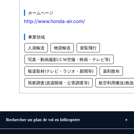
ホームページ
http://www.honda-air.com/
事業領域
人員輸送
物資輸送
遊覧飛行
写真・動画撮影(ＣＭ空撮・映画・テレビ等)
報道取材(テレビ・ラジオ・新聞等)
薬剤散布
視察調査(資源開発・公害調査等)
航空利用搬送(救急
Rechercher un plan de vol en hélicoptère