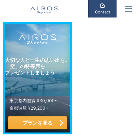
Contact
大切な人と一生の思い出を。
「空」の特等席を
プレゼントしましょう
東京都内遊覧 ¥30,000~
京都遊覧 ¥29,200~
プランを見る