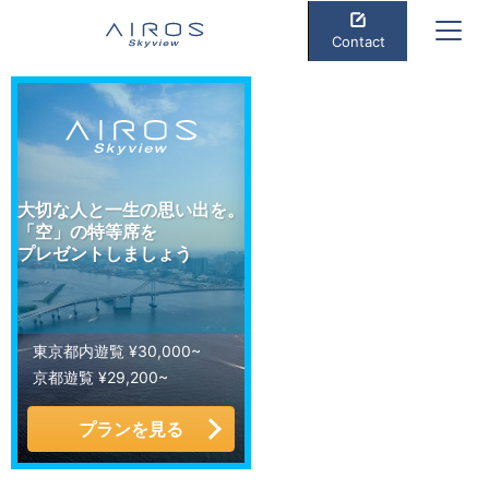
Contact
大切な人と一生の思い出を。
「空」の特等席を
プレゼントしましょう
東京都内遊覧 ¥30,000~
京都遊覧 ¥29,200~
プランを見る