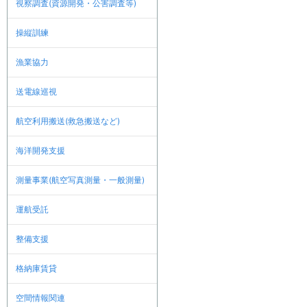
視察調査(資源開発・公害調査等)
操縦訓練
漁業協力
送電線巡視
航空利用搬送(救急搬送など)
海洋開発支援
測量事業(航空写真測量・一般測量)
運航受託
整備支援
格納庫賃貸
空間情報関連