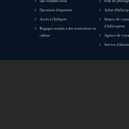
Qui sommes nous
Plan de photogr
Questions fréquentes
Achat d'hélicop
Accès à l'héliport
Séance de consu
d’hélicoptère
Bagages soumis à des restrictions en
cabine
Agence de voya
Service d'abon