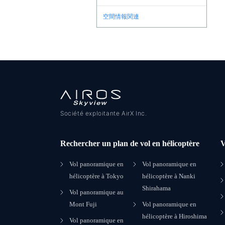
空間情報関連
Société exploitante AirX Inc.
Rechercher un plan de vol en hélicoptère
V
Vol panoramique en
Vol panoramique en
hélicoptère à Tokyo
hélicoptère à Nanki
Shirahama
Vol panoramique au
Mont Fuji
Vol panoramique en
hélicoptère à Hiroshima
Vol panoramique en