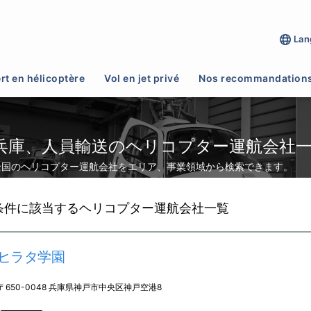
Lan
>
人員輸送
rt en hélicoptère
Vol en jet privé
Nos recommandation
兵庫、人員輸送のヘリコプター運航会社
全国のヘリコプター運航会社をエリア、事業領域から検索できます。
条件に該当するヘリコプター運航会社一覧
ヒラタ学園
〒650-0048 兵庫県神戸市中央区神戸空港8