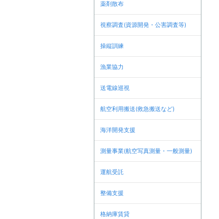
薬剤散布
視察調査(資源開発・公害調査等)
操縦訓練
漁業協力
送電線巡視
航空利用搬送(救急搬送など)
海洋開発支援
測量事業(航空写真測量・一般測量)
運航受託
整備支援
格納庫賃貸