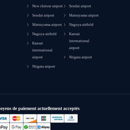
New chitose airport
Sendai airport
Sendai airport
Matsuyama airport
Matsuyama airport
Nagoya airfield
Nagoya airfield
Kansai
international
Kansai
airport
international
airport
Niigata airport
Niigata airport
oyens de paiement actuellement acceptés