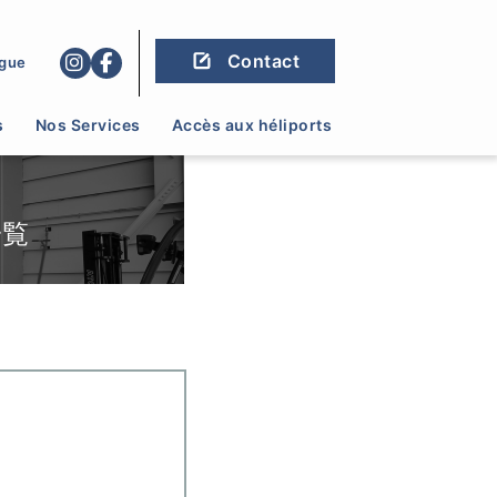
Contact
gue
s
Nos Services
Accès aux héliports
一覧