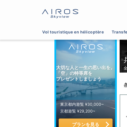
サイトTOP
>
ヘリコプター運航会社一覧
>
兵庫
Vol touristique en hélicoptère
Transfe
大切な人と一生の思い出を。
「空」の特等席を
プレゼントしましょう
東京都内遊覧 ¥30,000~
京都遊覧 ¥29,200~
プランを見る