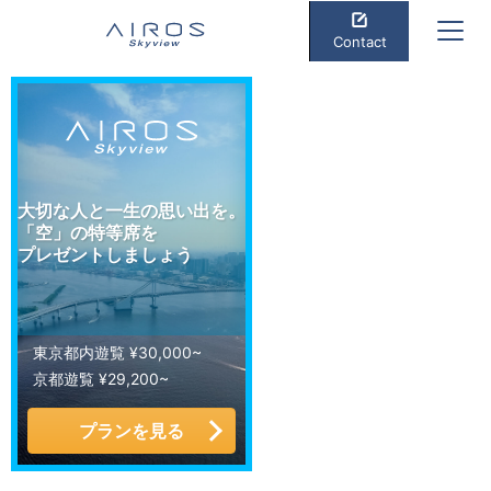
Contact
大切な人と一生の思い出を。
「空」の特等席を
プレゼントしましょう
東京都内遊覧 ¥30,000~
京都遊覧 ¥29,200~
プランを見る