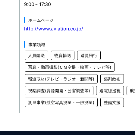
9:00～17:30
ホームページ
http://www.aviation.co.jp/
事業領域
人員輸送
物資輸送
遊覧飛行
写真・動画撮影(ＣＭ空撮・映画・テレビ等)
報道取材(テレビ・ラジオ・新聞等)
薬剤散布
視察調査(資源開発・公害調査等)
送電線巡視
航
測量事業(航空写真測量・一般測量)
整備支援