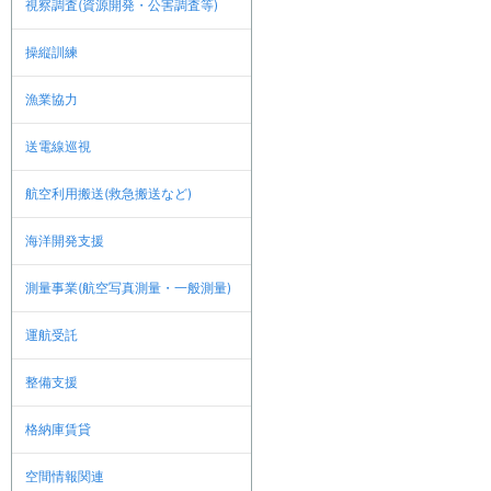
視察調査(資源開発・公害調査等)
操縦訓練
漁業協力
送電線巡視
航空利用搬送(救急搬送など)
海洋開発支援
測量事業(航空写真測量・一般測量)
運航受託
整備支援
格納庫賃貸
空間情報関連