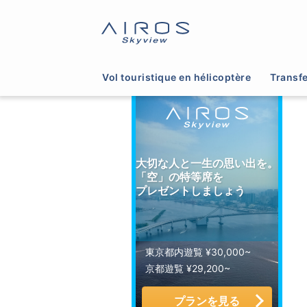
サイトTOP
>
ヘリコプター運航会社一覧
>
人員輸
Vol touristique en hélicoptère
Transfe
大切な人と一生の思い出を。
「空」の特等席を
プレゼントしましょう
東京都内遊覧 ¥30,000~
京都遊覧 ¥29,200~
プランを見る