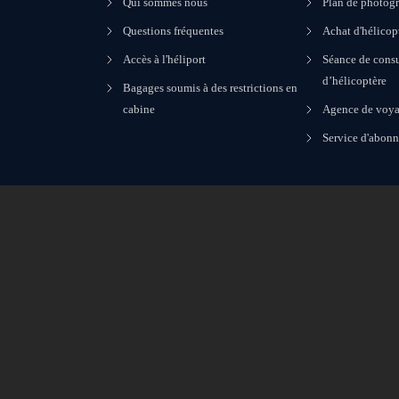
Qui sommes nous
Plan de photogr
Questions fréquentes
Achat d'hélicop
Accès à l'héliport
Séance de consu
d’hélicoptère
Bagages soumis à des restrictions en
cabine
Agence de voya
Service d'abon