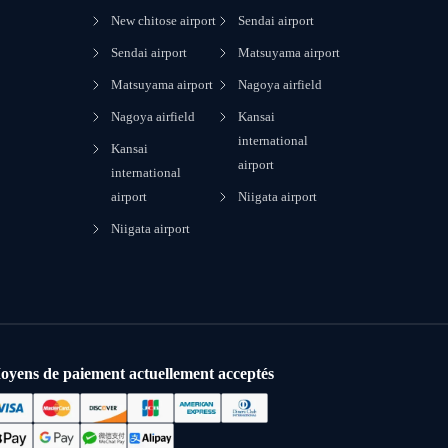
New chitose airport
Sendai airport
Sendai airport
Matsuyama airport
Matsuyama airport
Nagoya airfield
Nagoya airfield
Kansai
international
Kansai
airport
international
airport
Niigata airport
Niigata airport
oyens de paiement actuellement acceptés