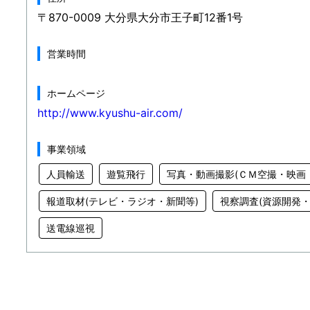
〒870-0009 大分県大分市王子町12番1号
営業時間
ホームページ
http://www.kyushu-air.com/
事業領域
人員輸送
遊覧飛行
写真・動画撮影(ＣＭ空撮・映画
報道取材(テレビ・ラジオ・新聞等)
視察調査(資源開発・
送電線巡視