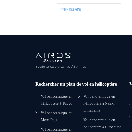
空間情報関連
Société exploitante AirX Inc.
Rechercher un plan de vol en hélicoptère
V
Vol panoramique en
Vol panoramique en
hélicoptère à Tokyo
hélicoptère à Nanki
Shirahama
Vol panoramique au
Mont Fuji
Vol panoramique en
hélicoptère à Hiroshima
Vol panoramique en