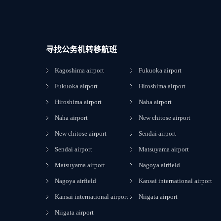
寻找公务机转移航班
Kagoshima airport
Fukuoka airport
Fukuoka airport
Hiroshima airport
Hiroshima airport
Naha airport
Naha airport
New chitose airport
New chitose airport
Sendai airport
Sendai airport
Matsuyama airport
Matsuyama airport
Nagoya airfield
Nagoya airfield
Kansai international airport
Kansai international airport
Niigata airport
Niigata airport