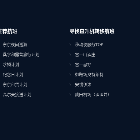
推荐航班
寻找直升机转移航班
东京夜间巡游
移动便服务TOP
桑拿和露营旅行计划
富士山酒庄
求婚计划
富士忍野
纪念日计划
御殿场奥特莱特
东京租赁计划
安缦伊沐
高尔夫接送计划
成田机场（酒酒井）