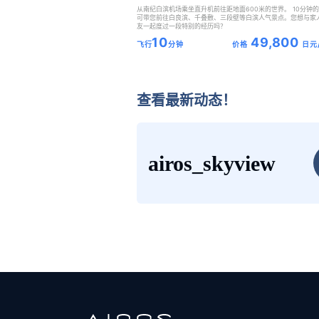
从南纪白滨机场乘坐直升机前往距地面600米的世界。 10分钟
可带您前往白良滨、千叠敷、三段壁等白滨人气景点。您想与家
友一起度过一段特别的经历吗？
10
49,800
飞行
分钟
价格
日元
查看最新动态！
airos_skyview