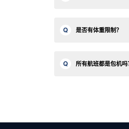
① 预订确认后，我们将发送确认邮
② 请准时到达指定集合地点。（过
③ 现场工作人员会进行接待并说明
Q
是否有体重限制？
④ 到达出发时间后，我们将引导您
飞。）
每个座位限重 120kg。3 人座的总重
⑤ 享受您的飞行！降落后，我们会
总重量限制约为 330kg。
一些长途航班可能有例外情况，我们
Q
所有航班都是包机吗
解。
是的，所有观光航班均为私人包机。
机上没有额外的乘务员，您可以与亲
转机航班可能为共享航班。）