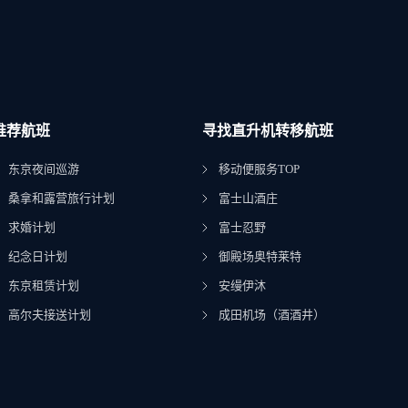
推荐航班
寻找直升机转移航班
东京夜间巡游
移动便服务TOP
桑拿和露营旅行计划
富士山酒庄
求婚计划
富士忍野
纪念日计划
御殿场奥特莱特
东京租赁计划
安缦伊沐
高尔夫接送计划
成田机场（酒酒井）