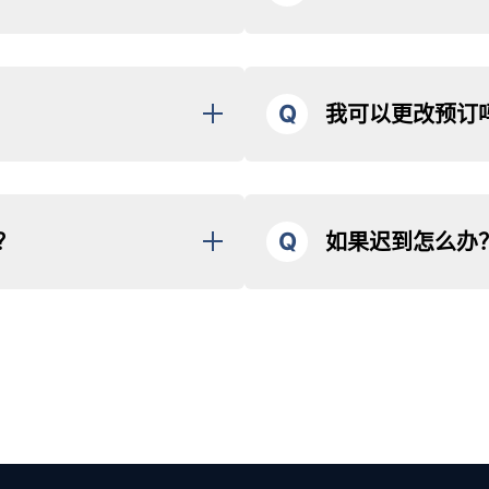
件，请务必查看邮件。
如果由于天气原因取消航班，我
早到达可能需要长时间等待。）
※ 部分航班或预订可能有特殊
登机注意事项。
因天气原因取消航班不会产生取
Q
我可以更改预订
登机。（航班可能会提前起
量限制约为 210kg，5 人座的
如果因个人原因需要更改预订，
为您拍摄纪念照，随后解散。
可在航班日期前 4 天免费更改（
可能需要拒绝超重预订，请谅
航班日期前 3 天以内更改，
Q
？
如果迟到怎么办
如果需要更改，
LINE
或者
通过
（全名）和预订信息。
请立即拨打确认邮件中的联系电
A5
友享受专属的飞行体验。（部分
迟到可能导致航班时间缩短或取