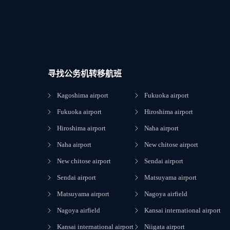
寻找公务机转移航班
Kagoshima airport
Fukuoka airport
Fukuoka airport
Hiroshima airport
Hiroshima airport
Naha airport
Naha airport
New chitose airport
New chitose airport
Sendai airport
Sendai airport
Matsuyama airport
Matsuyama airport
Nagoya airfield
Nagoya airfield
Kansai international airport
Kansai international airport
Niigata airport