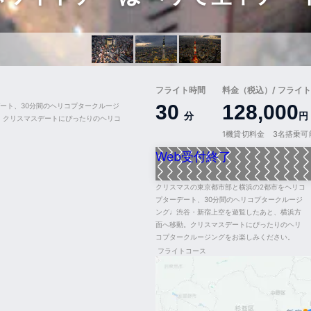
フライト時間
料金（税込）/ フライト
30
128,000
ート、30分間のヘリコプタークルージ
分
円
。クリスマスデートにぴったりのヘリコ
1機貸切料金 3名搭乗可
Web受付終了
クリスマスの東京都市部と横浜の2都市をヘリコ
プターデート、30分間のヘリコプタークルージ
ング♩渋谷・新宿上空を遊覧したあと、横浜方
面へ移動。クリスマスデートにぴったりのヘリ
コプタークルージングをお楽しみください。
フライトコース