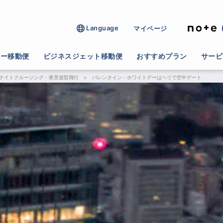
Language
マイページ
ター移動便
ビジネスジェット移動便
おすすめプラン
サービ
ナイトクルージング・夜景遊覧飛行
>
バレンタイン・ホワイトデーはヘリで空中デート