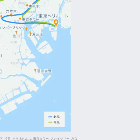
 渋谷, 六本木ヒルズ, 東京タワー, スカイツリー, みな