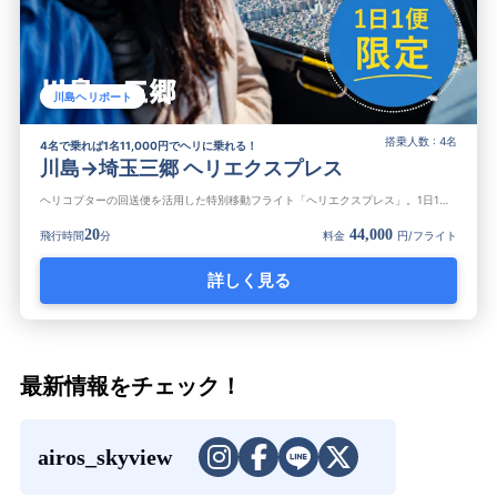
川島ヘリポート
搭乗人数 : 4名
4名で乗れば1名11,000円でヘリに乗れる！
川島→埼玉三郷 ヘリエクスプレス
ヘリコプターの回送便を活用した特別移動フライト「ヘリエクスプレス」。1日1組限定で、川島から三郷ヘリポートまでヘリ移動！ 1機44,000円なので、4名で乗れば1名あたり11,000円。さいたまスーパーアリーナ、大宮...
20
44,000
飛行時間
分
料金
円/フライト
詳しく見る
最新情報をチェック！
airos_skyview