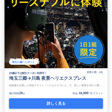
埼玉三郷ヘリポート
搭乗人数 : 4名
25歳以下は割引クーポン利用可！
埼玉三郷→川島 夜景ヘリエクスプレス
回送便を活用した特別フライト「ヘリエクスプレス」で、美しい夜景を空から満喫。さらに、U25同士のご利用なら割引クーポン【クーポンコード:HELIYOUTH】がご利用いただけます。（※身分証の提示が必要です。未成年同士不...
20
44,000
飛行時間
分
料金
円/フライト
詳しく見る