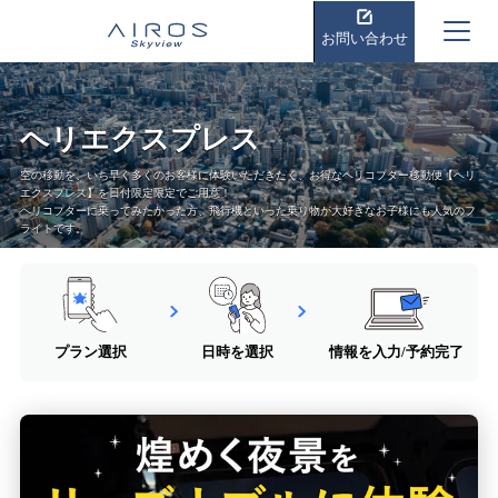
お問い合わせ
ヘリエクスプレス
空の移動を、いち早く多くのお客様に体験いただきたく、お得なヘリコプター移動便【ヘリ
エクスプレス】を日付限定限定でご用意！
ヘリコプターに乗ってみたかった方、飛行機といった乗り物が大好きなお子様にも人気のフ
ライトです。
プラン選択
日時を選択
情報を入力/予約完了