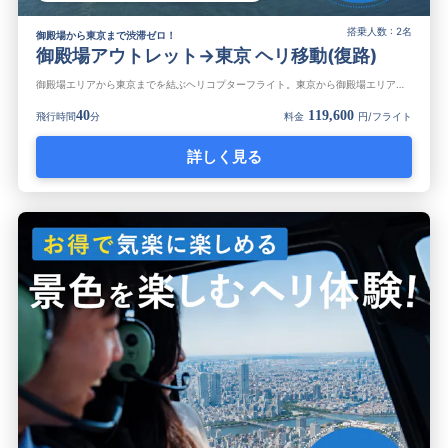
搭乗人数 : 2名
御殿場から東京まで渋滞ゼロ！
御殿場アウトレット→東京 ヘリ移動(復路)
御殿場エリアから東京までを結ぶヘリコプターフライト。東京から御殿場エリアへの移動時間はわずか40分！御殿場プレミアム・アウトレットまで行くのに、最も早い交通手段です。通常2時間以上かかる長時間の電車での移動や、交通渋滞...
40
119,600
飛行時間
分
料金
円/フライト
詳しく見る