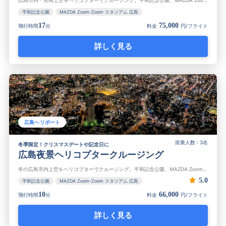
広島市内・宮島上空をヘリコプターでクルージング。平和記念公園、MAZDA Zoom-Zoom スタジアム 広島、宮島、厳島神社、瀬戸内海、広島城などを巡る17分のヘリ遊覧です。広島の観光名所をイッキ見！
平和記念公園
MAZDA Zoom-Zoom スタジアム 広島
17
75,000
飛行時間
分
料金
円/フライト
詳しく見る
広島ヘリポート
搭乗人数 : 3名
冬季限定！クリスマスデートや記念日に
広島夜景ヘリコプタークルージング
冬の広島市内上空をヘリコプターでクルージング。平和記念公園、MAZDA Zoom-Zoom スタジアム 広島、広島駅、瀬戸内海、広島城などを巡る冬季限定のナイトクルージングです。
5.0
平和記念公園
MAZDA Zoom-Zoom スタジアム 広島
10
66,000
飛行時間
分
料金
円/フライト
詳しく見る