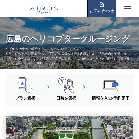
お問い合わせ
広島のヘリコプタークルージング
AIROS Skyview の広島ヘリコプタークルージングなら、
宮島、厳島神社、原爆ドーム、平和記念公園など観光名所を中心に広島市内の絶景フライト
を簡単に予約できます。誕生日・記念日のお祝い、プロポーズ、友人との観光に、最上級の
ヘリクルージングをご予約ください。
プラン選択
日時を選択
情報を入力/予約完了