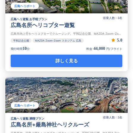
広島ヘリポート
搭乗人数 : 3名
広島ヘリ遊覧:お手軽プラン
広島名所ヘリコプター遊覧
広島市内上空をヘリコプターでクルージング。平和記念公園、MAZDA Zoom-Zoom スタジアム 広島、広島駅、瀬戸内海、広島城などを巡るヘリ遊覧です。少ない予算でも大満足でお得なプランです。
5.0
平和記念公園
MAZDA Zoom-Zoom スタジアム 広島
10
44,000
飛行時間
分
料金
円/フライト
詳しく見る
広島ヘリポート
搭乗人数 : 3名
広島ヘリ遊覧:満喫プラン
広島名所+厳島神社ヘリクルーズ