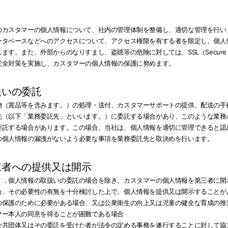
理
のカスタマーの個人情報について、社内の管理体制を整備し、適切な管理を行い
ータベースなどへのアクセスについて、アクセス権限を有する者を限定し、個人
す。また、外部からのなりすまし、盗聴等の危険に対しては、SSL（Secure Soc
安全対策を実施し、カスタマーの個人情報の保護に努めます。
扱いの委託
物（賞品等を含みます。）の処理・送付、カスタマーサポートの提供、配送の手
先（以下「業務委託先」といいます。）に委託する場合があり、このような業務
委託する場合があります。この場合、当社は、個人情報を適切に管理できると認
の個人情報の漏洩がないよう必要な事項を業務委託先と取決めを行います。
第三者への提供又は開示
７．個人情報の取扱いの委託の場合を除き、カスタマーの個人情報を第三者に開
合、その必要性の有無を十分検討した上で、個人情報を提供又は開示することが
の保護のために必要がある場合、又は公衆衛生の向上又は児童の健全な育成の推
マー本人の同意を得ることが困難である場合
公共団体又はその委託を受けた者が法令の定める事務を遂行することに対して協