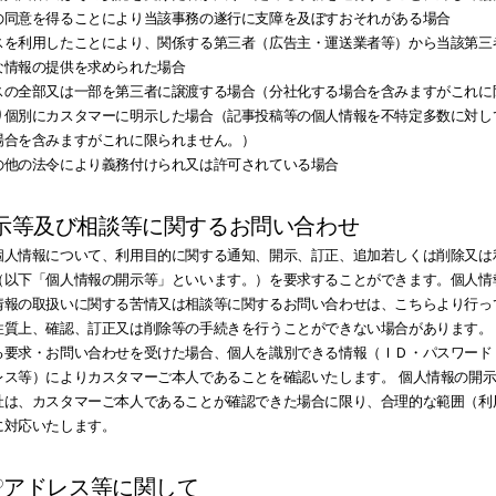
の同意を得ることにより当該事務の遂行に支障を及ぼすおそれがある場合
スを利用したことにより、関係する第三者（広告主・運送業者等）から当該第三
な情報の提供を求められた場合
スの全部又は一部を第三者に譲渡する場合（分社化する場合を含みますがこれに
り個別にカスタマーに明示した場合（記事投稿等の個人情報を不特定多数に対し
場合を含みますがこれに限られません。）
の他の法令により義務付けられ又は許可されている場合
の開示等及び相談等に関するお問い合わせ
個人情報について、利用目的に関する通知、開示、訂正、追加若しくは削除又は
（以下「個人情報の開示等」といいます。）を要求することができます。個人情
情報の取扱いに関する苦情又は相談等に関するお問い合わせは、こちらより行っ
性質上、確認、訂正又は削除等の手続きを行うことができない場合があります。
る要求・お問い合わせを受けた場合、個人を識別できる情報（ＩＤ・パスワード
レス等）によりカスタマーご本人であることを確認いたします。 個人情報の開
社は、カスタマーご本人であることが確認できた場合に限り、合理的な範囲（利
に対応いたします。
びIPアドレス等に関して