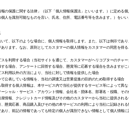
情報の保護に関する法律」（以下「個人情報保護法」といいます。）に定める個
の個人を識別可能なものを言い、氏名、住所、電話番号等を含みます。）をいい
得
おいて、以下のような場合に、個人情報を取得します。また、以下は例示であり
があります。なお、原則としてカスタマーの個人情報をカスタマーの同意を得る
ビスを利用する場合（当社サイトを通じて、カスタマーがヘリコプターのチャー
録する場合、アンケートに回答する場合、懸賞等に応募する場合を含みますがこ
ビス利用以外の方法により、当社に対して情報を提供した場合
いて公表している情報を、当社の調査又は営業促進の目的のため取得する場合
ら取得する個人情報は、本サービス内で当社が提供するサービス等によって異な
ソーシャル・サービス・アカウント情報、会社名・団体名、部署名・役職、その
口座情報、クレジットカード情報及びその他のカスタマーから当社に提供される
答、懸賞応募、商品購入及びその他の本サービスの利用により当社に記録される
であり、前記の情報であっても特定の個人が識別できない情報として個人情報に