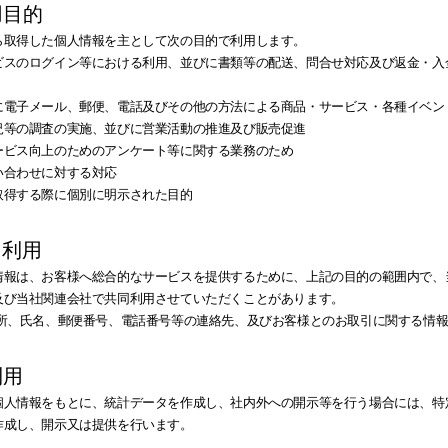
用目的
ら取得した個人情報を主として次の目的で利用します。
ビスのログイン等における利用、並びに書類等の配送、問合せ対応及び返金・入
に電子メール、郵便、電話及びその他の方法による商品・サービス・各種イベン
況等の調査の実施、並びに営業活動の推進及び販売促進
ービス向上のためのアンケート等に関する業務のため
い合わせに対する対応
取得する際に個別に明示された目的
同利用
情報は、お客様へ総合的なサービスを提供するために、上記の目的の範囲内で、
及び当社関連会社で共同利用させていただくことがあります。
住所、氏名、郵便番号、電話番号等の連絡先、及びお客様とのお取引に関する情
利用
個人情報をもとに、統計データを作成し、社内外への開示等を行う場合には、特
作成し、開示又は提供を行います。