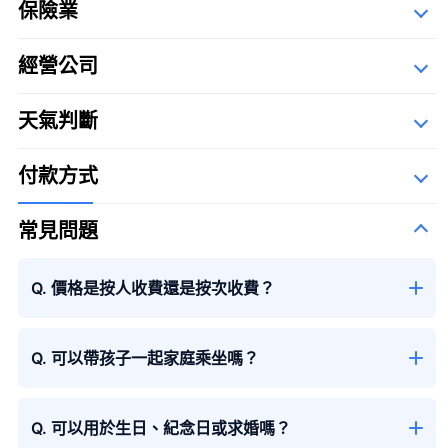
保險業
經營公司
詳細資料
100束玫瑰花
100%的愛
＋¥120,000
Description Of Operators
天氣判斷
The Syllabary Order
付款方式
常見問題
大花束
Q. 價格是按人收費還是按次收費？
Q. 可以帶孩子一起家庭乘坐嗎？
Q. 可以用於生日、紀念日或求婚嗎？