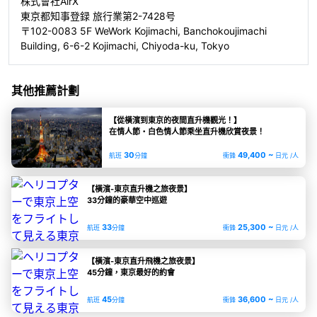
株式會社AirX
東京都知事登録 旅行業第2-7428号
〒102-0083 5F WeWork Kojimachi, Banchokoujimachi
Building, 6-6-2 Kojimachi, Chiyoda-ku, Tokyo
其他推薦計劃
【從橫濱到東京的夜間直升機觀光！】
在情人節・白色情人節乘坐直升機欣賞夜景！
30
49,400 ~
航班
分鐘
衝鋒
日元 /人
【橫濱-東京直升機之旅夜景】
33分鐘的豪華空中巡遊
33
25,300 ~
航班
分鐘
衝鋒
日元 /人
【橫濱-東京直升飛機之旅夜景】
45分鐘，東京最好的約會
45
36,600 ~
航班
分鐘
衝鋒
日元 /人