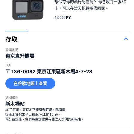
想保存你的飛行記憶嗎？ 你會收到一張SD
卡，可以在當天把數據帶回家。
4,900JPY
存取
會議地點
東京直升機場
地址
〒 136-0082
東京江東區新木場4-7-28
在谷歌地圖上查看
訪問權限
新木場站
100束玫瑰花
JR京葉線，東京地下鐵有樂町線，臨海線
100%的愛
從新木場站乘坐出租車/巴士約5分鐘。
預訂確認後，我們將為您提供有關當天訪問的新指南。