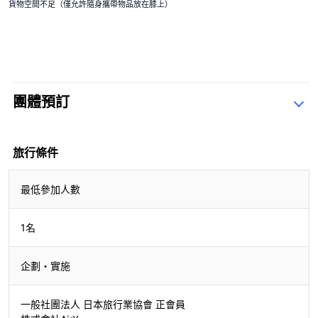
貨物空間不足（僅允許隨身攜帶物品放在膝上）
團體預訂
查詢表
旅行條件
最低參加人數
1名
企劃・實施
一般社團法人 日本旅行業協會 正會員