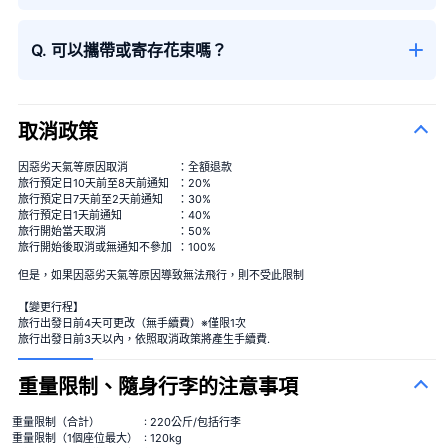
大花束
＋¥29,800
Q. 可以攜帶或寄存花束嗎？
取消政策
因惡劣天氣等原因取消
：全額退款
旅行預定日10天前至8天前通知
：20%
季節性花束
旅行預定日7天前至2天前通知
：30%
旅行預定日1天前通知
：40%
旅行開始當天取消
：50%
旅行開始後取消或無通知不參加
：100%
但是，如果因惡劣天氣等原因導致無法飛行，則不受此限制
【變更行程】
旅行出發日前4天可更改（無手續費）※僅限1次
旅行出發日前3天以內，依照取消政策將產生手續費.
季節性花束
＋¥13,000
重量限制、隨身行李的注意事項
重量限制（合計）
: 220公斤/包括行李
重量限制（1個座位最大）
: 120kg