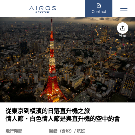
Contact
分享
從東京到橫濱的日落直升機之旅
情人節・白色情人節是與直升機的空中約會
飛行時間
衝鋒（含税）/ 航班