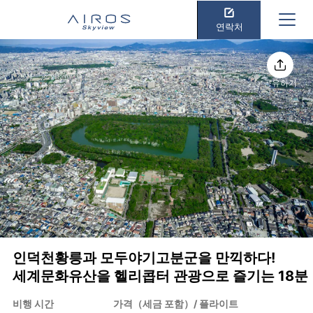
연락처
공유하기
인덕천황릉과 모두야기고분군을 만끽하다!
세계문화유산을 헬리콥터 관광으로 즐기는 18분
비행 시간
가격（세금 포함）/ 플라이트