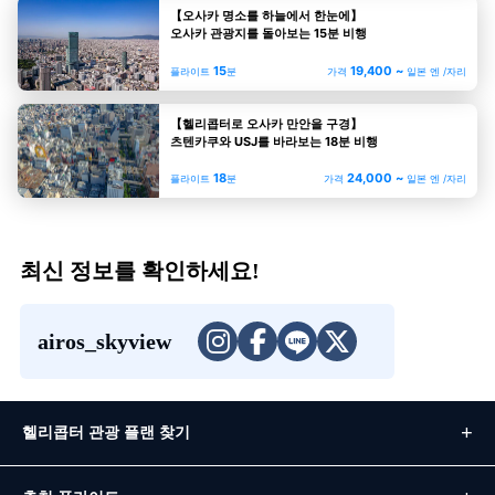
【오사카 명소를 하늘에서 한눈에】
오사카 관광지를 돌아보는 15분 비행
15
19,400 ~
플라이트
분
가격
일본 엔 /자리
【헬리콥터로 오사카 만안을 구경】
츠텐카쿠와 USJ를 바라보는 18분 비행
18
24,000 ~
플라이트
분
가격
일본 엔 /자리
최신 정보를 확인하세요!
airos_skyview
헬리콥터 관광 플랜 찾기