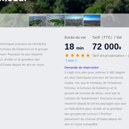
Durée du vol
Tarif（TTC）/ Vol
18
72 000
historiques précieux de l'ancienne 
min
¥
 tumulus de Daisenryo et le groupe 
ari. Pourquoi ne pas ressentir 
Tarif de privatisation –
ut révéler et la grandeur des 
1 avis
'Osaka depuis les airs en toute 
Demande de réservation
Il s'agit d'un plan pour admirer à 360 degrés 
les sites historiques précieux de l'ancienne 
Osaka, tels que le tombeau de l'empereur 
Nintoku, le tumulus de Daisenryo et le 
groupe de tumulus de Mozu, ainsi que le 
tumulus de Tsukamawari. Pourquoi ne pas 
ressentir depuis le ciel les paysages que seul 
un hélicoptère peut révéler et la grandeur 
des groupes de tumulus ? Profitez 
pleinement du charme d'Osaka depuis les 
airs en toute tranquillité.