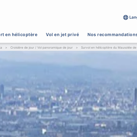
Lan
rt en hélicoptère
Vol en jet privé
Nos recommandation
ka
>
Croisière de jour / Vol panoramique de jour
>
Survol en hélicoptère du Mausolée de