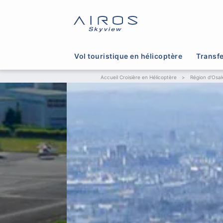
Vol touristique en hélicoptère
Transfe
Accueil Croisière en Hélicoptère
>
Région d'Osa