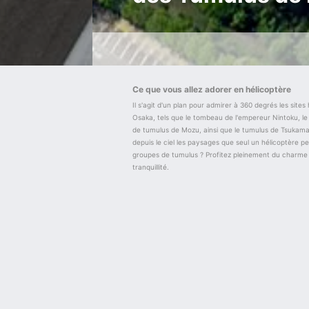
Ce que vous allez adorer en hélicoptère
Il s'agit d'un plan pour admirer à 360 degrés les sites 
Osaka, tels que le tombeau de l'empereur Nintoku, le
de tumulus de Mozu, ainsi que le tumulus de Tsukamaw
depuis le ciel les paysages que seul un hélicoptère pe
groupes de tumulus ? Profitez pleinement du charme d
tranquillité.