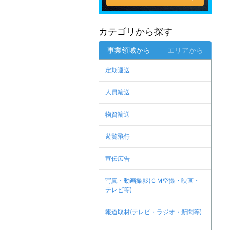
カテゴリから探す
事業領域から
エリアから
定期運送
人員輸送
物資輸送
遊覧飛行
宣伝広告
写真・動画撮影(ＣＭ空撮・映画・
テレビ等)
報道取材(テレビ・ラジオ・新聞等)