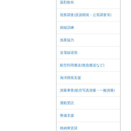
薬剤散布
視察調査(資源開発・公害調査等)
操縦訓練
漁業協力
送電線巡視
航空利用搬送(救急搬送など)
海洋開発支援
測量事業(航空写真測量・一般測量)
運航受託
整備支援
格納庫賃貸