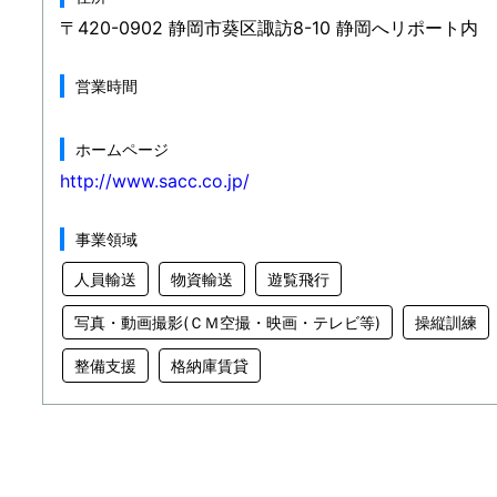
〒420-0902 静岡市葵区諏訪8-10 静岡へリポート内
営業時間
ホームページ
http://www.sacc.co.jp/
事業領域
人員輸送
物資輸送
遊覧飛行
写真・動画撮影(ＣＭ空撮・映画・テレビ等)
操縦訓練
整備支援
格納庫賃貸