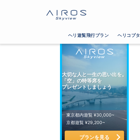
サイトTOP
>
ヘリコプター運航会社一覧
>
静岡
ヘリ遊覧飛行プラン
ヘリコプ
大切な人と一生の思い出を。
「空」の特等席を
プレゼントしましょう
東京都内遊覧 ¥30,000~
京都遊覧 ¥29,200~
プランを見る