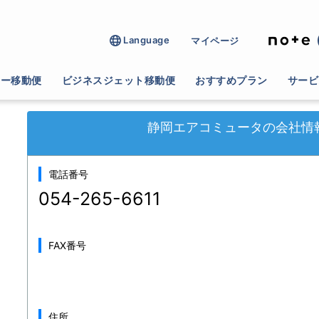
Language
マイページ
>
物資輸送
>
静岡エアコミュータ
ター移動便
ビジネスジェット移動便
おすすめプラン
サービ
静岡エアコミュータの会社情
電話番号
054-265-6611
FAX番号
住所