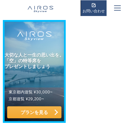
お問い合わせ
大切な人と一生の思い出を。
「空」の特等席を
プレゼントしましょう
東京都内遊覧 ¥30,000~
京都遊覧 ¥29,200~
プランを見る