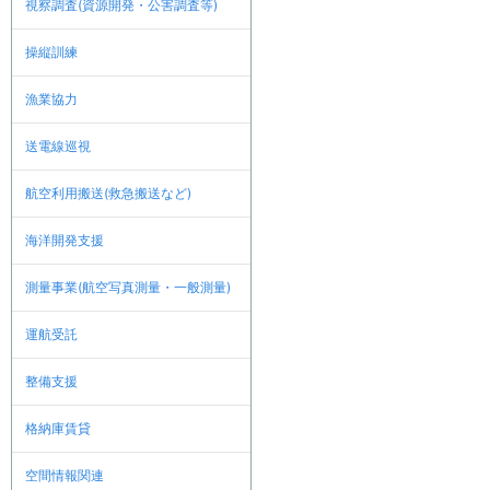
視察調査(資源開発・公害調査等)
操縦訓練
漁業協力
送電線巡視
航空利用搬送(救急搬送など)
海洋開発支援
測量事業(航空写真測量・一般測量)
運航受託
整備支援
格納庫賃貸
空間情報関連