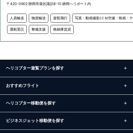
〒420-0902 静岡市葵区諏訪8-10 静岡へリポート内
人員輸送
物資輸送
遊覧飛行
写真・動画撮影(ＣＭ空撮・映画・テ
運航受託
整備支援
格納庫賃貸
ヘリコプター遊覧プランを探す
おすすめフライト
ヘリコプター移動便を探す
ビジネスジェット移動便を探す