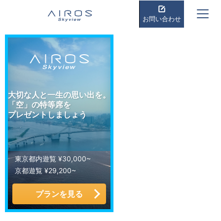
お問い合わせ
大切な人と一生の思い出を。
「空」の特等席を
プレゼントしましょう
東京都内遊覧 ¥30,000~
京都遊覧 ¥29,200~
プランを見る