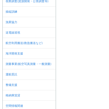
視察調査(資源開発・公害調査等)
操縦訓練
漁業協力
送電線巡視
航空利用搬送(救急搬送など)
海洋開発支援
測量事業(航空写真測量・一般測量)
運航受託
整備支援
格納庫賃貸
空間情報関連