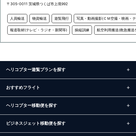
〒305-0011 茨城県つくば市上境992
人員輸送
物資輸送
遊覧飛行
写真・動画撮影(ＣＭ空撮・映画・テ
報道取材(テレビ・ラジオ・新聞等)
操縦訓練
航空利用搬送(救急搬送
ヘリコプター遊覧プランを探す
おすすめフライト
ヘリコプター移動便を探す
ビジネスジェット移動便を探す