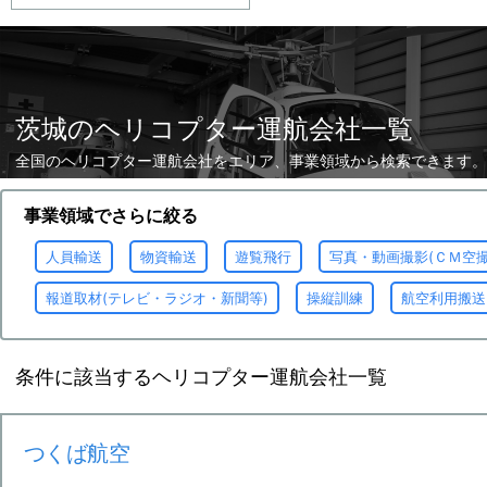
茨城のヘリコプター運航会社一覧
全国のヘリコプター運航会社をエリア、事業領域から検索できます。
事業領域でさらに絞る
人員輸送
物資輸送
遊覧飛行
写真・動画撮影(ＣＭ空
報道取材(テレビ・ラジオ・新聞等)
操縦訓練
航空利用搬送
条件に該当するヘリコプター運航会社一覧
つくば航空