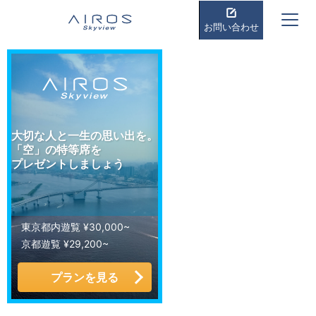
お問い合わせ
大切な人と一生の思い出を。
「空」の特等席を
プレゼントしましょう
東京都内遊覧 ¥30,000~
京都遊覧 ¥29,200~
プランを見る