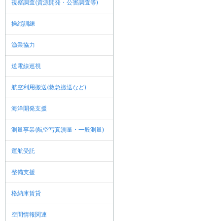
視察調査(資源開発・公害調査等)
操縦訓練
漁業協力
送電線巡視
航空利用搬送(救急搬送など)
海洋開発支援
測量事業(航空写真測量・一般測量)
運航受託
整備支援
格納庫賃貸
空間情報関連