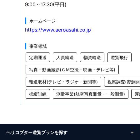
9:00～17:30(平日)
ホームページ
https://www.aeroasahi.co.jp
事業領域
定期運送
人員輸送
物資輸送
遊覧飛行
写真・動画撮影(ＣＭ空撮・映画・テレビ等)
報道取材(テレビ・ラジオ・新聞等)
視察調査(資源開
操縦訓練
測量事業(航空写真測量・一般測量)
運
ヘリコプター遊覧プランを探す