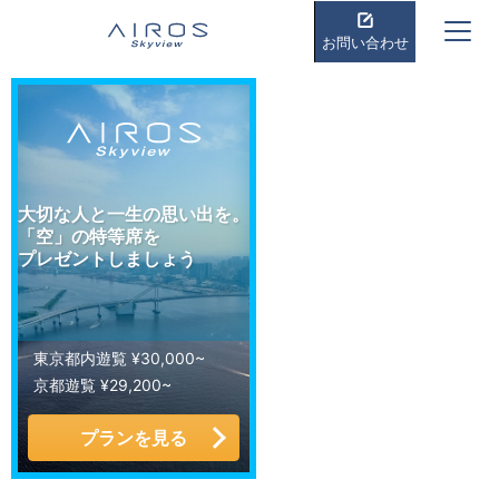
お問い合わせ
大切な人と一生の思い出を。
「空」の特等席を
プレゼントしましょう
東京都内遊覧 ¥30,000~
京都遊覧 ¥29,200~
プランを見る