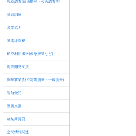
視察調査(資源開発・公害調査等)
操縦訓練
漁業協力
送電線巡視
航空利用搬送(救急搬送など)
海洋開発支援
測量事業(航空写真測量・一般測量)
運航受託
整備支援
格納庫賃貸
空間情報関連