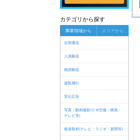
カテゴリから探す
事業領域から
エリアから
定期運送
人員輸送
物資輸送
遊覧飛行
宣伝広告
写真・動画撮影(ＣＭ空撮・映画・
テレビ等)
報道取材(テレビ・ラジオ・新聞等)