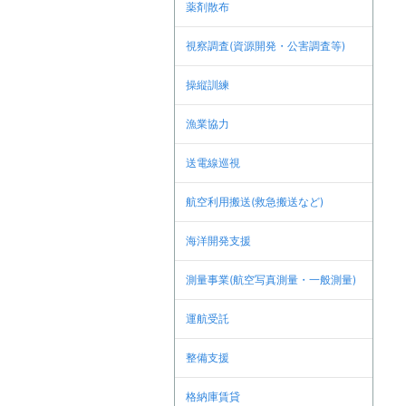
薬剤散布
視察調査(資源開発・公害調査等)
操縦訓練
漁業協力
送電線巡視
航空利用搬送(救急搬送など)
海洋開発支援
測量事業(航空写真測量・一般測量)
運航受託
整備支援
格納庫賃貸