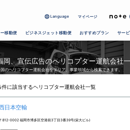
Language
マイページ
>
宣伝広告
ター移動便
ビジネスジェット移動便
おすすめプラン
サービ
福岡、宣伝広告のヘリコプター運航会社
全国のヘリコプター運航会社をエリア、事業領域から検索できます。
条件に該当するヘリコプター運航会社一覧
西日本空輸
〒812-0002 福岡市博多区空港前3丁目3番39号(栄大ビル)