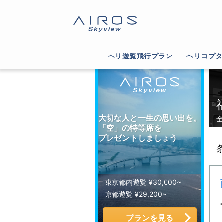
サイトTOP
>
ヘリコプター運航会社一覧
>
福岡
ヘリ遊覧飛行プラン
ヘリコプ
大切な人と一生の思い出を。
「空」の特等席を
プレゼントしましょう
東京都内遊覧 ¥30,000~
京都遊覧 ¥29,200~
プランを見る