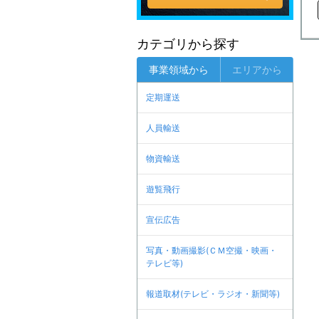
カテゴリから探す
事業領域から
エリアから
定期運送
人員輸送
物資輸送
遊覧飛行
宣伝広告
写真・動画撮影(ＣＭ空撮・映画・
テレビ等)
報道取材(テレビ・ラジオ・新聞等)