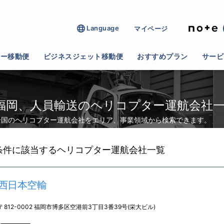
Language
マイページ
>
人員輸送
ター移動便
ビジネスジェット移動便
おすすめプラン
サービ
福岡、人員輸送のヘリコプター運航会社
全国のヘリコプター運航会社をエリア、事業領域から検索できます。
条件に該当するヘリコプター運航会社一覧
西日本空輸
〒812-0002 福岡市博多区空港前3丁目3番39号(栄大ビル)