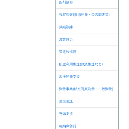
薬剤散布
視察調査(資源開発・公害調査等)
操縦訓練
漁業協力
送電線巡視
航空利用搬送(救急搬送など)
海洋開発支援
測量事業(航空写真測量・一般測量)
運航受託
整備支援
格納庫賃貸