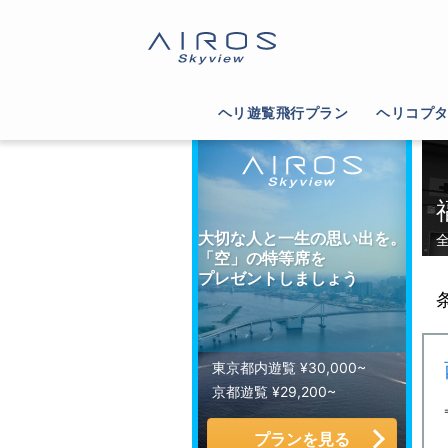
サイトTOP
>
ヘリコプター運航会社一覧
>
福岡
ヘリ遊覧飛行プラン
ヘリコプ
大切な人と一生の思い出を。
「空」の特等席を
プレゼントしましょう
東京都内遊覧 ¥30,000~
京都遊覧 ¥29,200~
プランを見る