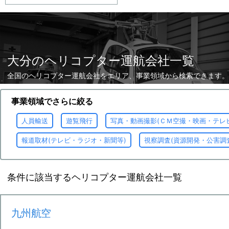
大分のヘリコプター運航会社一覧
全国のヘリコプター運航会社をエリア、事業領域から検索できます。
事業領域でさらに絞る
人員輸送
遊覧飛行
写真・動画撮影(ＣＭ空撮・映画・テレ
報道取材(テレビ・ラジオ・新聞等)
視察調査(資源開発・公害調
条件に該当するヘリコプター運航会社一覧
九州航空