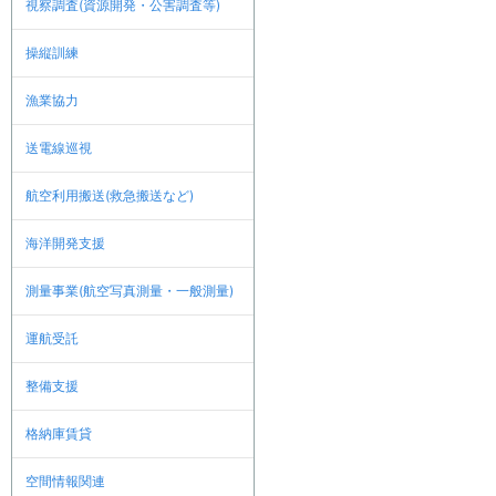
視察調査(資源開発・公害調査等)
操縦訓練
漁業協力
送電線巡視
航空利用搬送(救急搬送など)
海洋開発支援
測量事業(航空写真測量・一般測量)
運航受託
整備支援
格納庫賃貸
空間情報関連