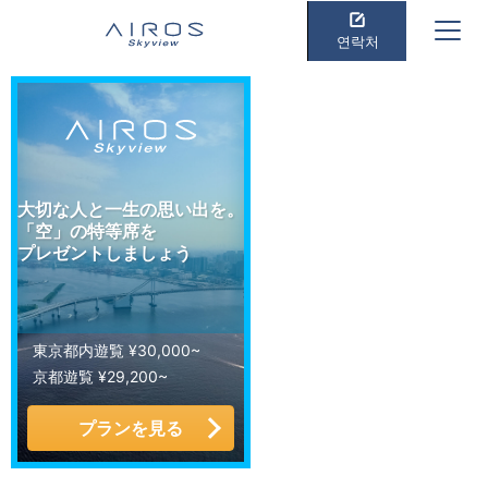
연락처
大切な人と一生の思い出を。
「空」の特等席を
プレゼントしましょう
東京都内遊覧 ¥30,000~
京都遊覧 ¥29,200~
プランを見る