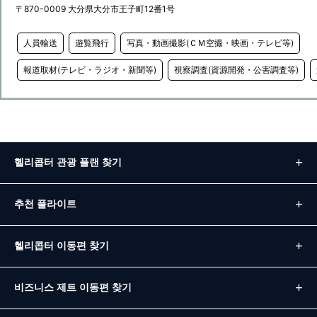
〒870-0009 大分県大分市王子町12番1号
人員輸送
遊覧飛行
写真・動画撮影(ＣＭ空撮・映画・テレビ等)
報道取材(テレビ・ラジオ・新聞等)
視察調査(資源開発・公害調査等)
헬리콥터 관광 플랜 찾기
추천 플라이트
헬리콥터 이동편 찾기
비즈니스 제트 이동편 찾기