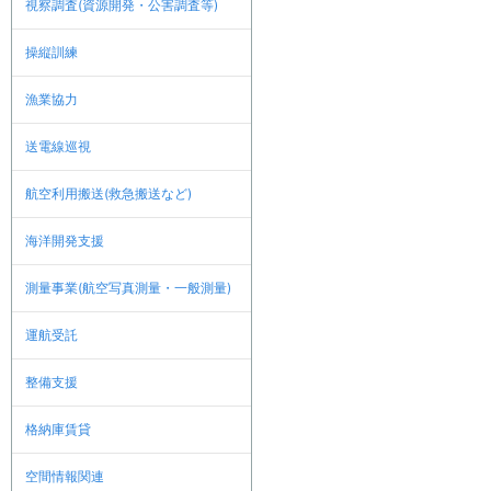
視察調査(資源開発・公害調査等)
操縦訓練
漁業協力
送電線巡視
航空利用搬送(救急搬送など)
海洋開発支援
測量事業(航空写真測量・一般測量)
運航受託
整備支援
格納庫賃貸
空間情報関連