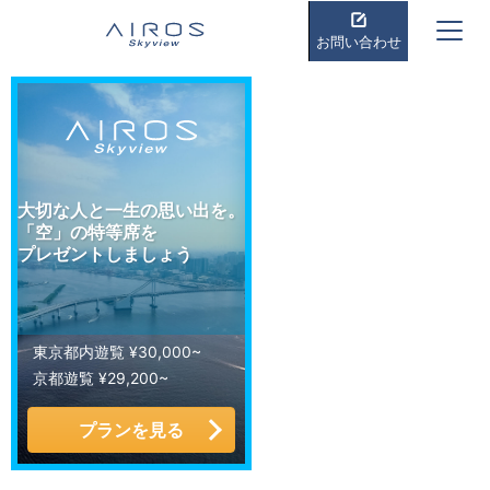
お問い合わせ
大切な人と一生の思い出を。
「空」の特等席を
プレゼントしましょう
東京都内遊覧 ¥30,000~
京都遊覧 ¥29,200~
プランを見る