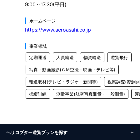
9:00～17:30(平日)
ホームページ
https://www.aeroasahi.co.jp
事業領域
定期運送
人員輸送
物資輸送
遊覧飛行
写真・動画撮影(ＣＭ空撮・映画・テレビ等)
報道取材(テレビ・ラジオ・新聞等)
視察調査(資源開
操縦訓練
測量事業(航空写真測量・一般測量)
運
ヘリコプター遊覧プランを探す