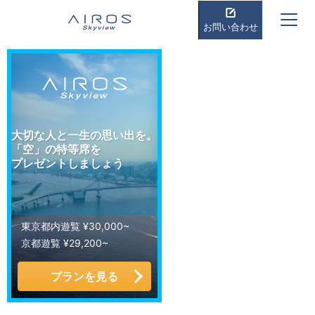
お問い合わせ
大切な人と一生の思い出を。
「空」の特等席を
プレゼントしましょう
東京都内遊覧 ¥30,000~
京都遊覧 ¥29,200~
プランを見る