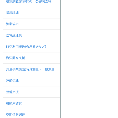
視察調査(資源開発・公害調査等)
操縦訓練
漁業協力
送電線巡視
航空利用搬送(救急搬送など)
海洋開発支援
測量事業(航空写真測量・一般測量)
運航受託
整備支援
格納庫賃貸
空間情報関連