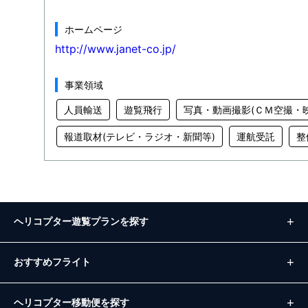
ホームページ
http://www.janet-co.jp/
事業領域
人員輸送
遊覧飛行
写真・動画撮影(ＣＭ空撮・
報道取材(テレビ・ラジオ・新聞等)
運航受託
整
ヘリコプター遊覧プランを探す
おすすめフライト
ヘリコプター移動便を探す