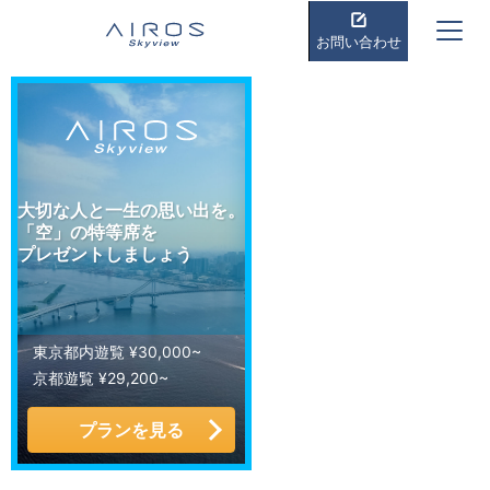
お問い合わせ
大切な人と一生の思い出を。
「空」の特等席を
プレゼントしましょう
東京都内遊覧 ¥30,000~
京都遊覧 ¥29,200~
プランを見る