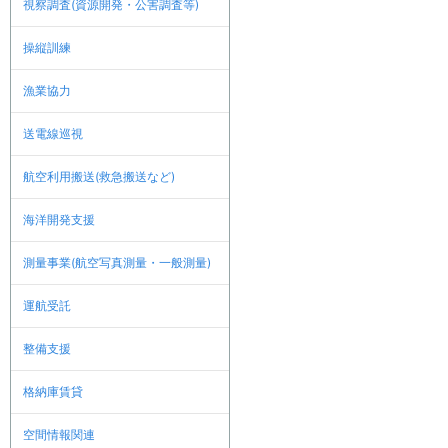
視察調査(資源開発・公害調査等)
操縦訓練
漁業協力
送電線巡視
航空利用搬送(救急搬送など)
海洋開発支援
測量事業(航空写真測量・一般測量)
運航受託
整備支援
格納庫賃貸
空間情報関連