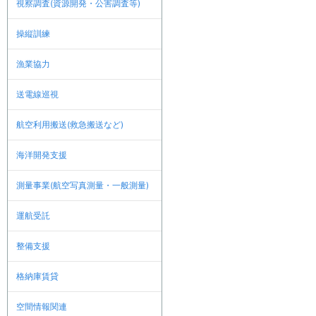
視察調査(資源開発・公害調査等)
操縦訓練
漁業協力
送電線巡視
航空利用搬送(救急搬送など)
海洋開発支援
測量事業(航空写真測量・一般測量)
運航受託
整備支援
格納庫賃貸
空間情報関連