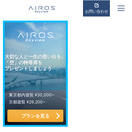
お問い合わせ
大切な人と一生の思い出を。
「空」の特等席を
プレゼントしましょう
東京都内遊覧 ¥30,000~
京都遊覧 ¥29,200~
プランを見る