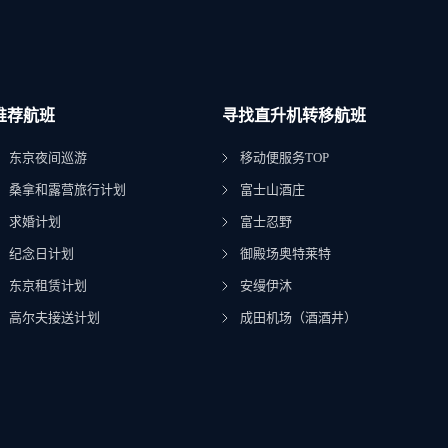
推荐航班
寻找直升机转移航班
东京夜间巡游
移动便服务TOP
桑拿和露营旅行计划
富士山酒庄
求婚计划
富士忍野
纪念日计划
御殿场奥特莱特
东京租赁计划
安缦伊沐
高尔夫接送计划
成田机场（酒酒井）