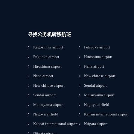
寻找公务机转移航班
Kagoshima airport
Fukuoka airport
Fukuoka airport
Hiroshima airport
Hiroshima airport
Naha airport
Naha airport
New chitose airport
New chitose airport
Sendai airport
Sendai airport
Matsuyama airport
Matsuyama airport
Nagoya airfield
Nagoya airfield
Kansai international airport
Kansai international airport
Niigata airport
Niigata airport