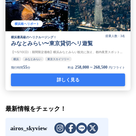
横浜南ヘリポート
搭乗人数 : 3名
横浜最高級のヘリクルージング！
みなとみらい〜東京貸切ヘリ遊覧
【〜5/10(日)：期間限定価格】横浜みなとみらい観光に加え、都内夜景スポットを周遊する豪華貸切ナイトクルージング。東京スカイツリー、東京タワー、渋谷、新宿、丸の内などの東京の観光スポットと横浜、みなとみらいの夜景を貸...
横浜
みなとみらい
東京スカイツリー
55
258,000 ~ 268,500
飛行時間
分
料金
円/フライト
詳しく見る
最新情報をチェック！
airos_skyview