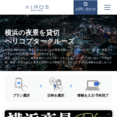
お問い合わせ
横浜の夜景を貸切
ヘリコプタークルーズ
AIROS Skyviewは、横浜・みなとみらいの夜景を眺むヘリコプタークルージング・遊覧プラ
ンをリーズナブルかつ簡単に予約できます。
横浜・みなとみらい、東京夜景のヘリコプターフライトをチャーター（貸し切り）で予約可
能。横浜・みなとみらい夜景を貸切ヘリで堪能する、ラグジュアリーな体験をお楽しみくだ
さい。
プラン選択
日時を選択
情報を入力/予約完了