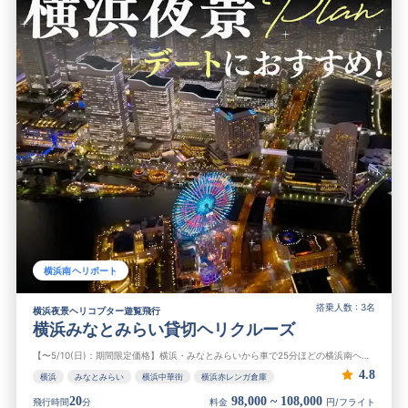
横浜南ヘリポート
搭乗人数 : 3名
横浜夜景ヘリコプター遊覧飛行
横浜みなとみらい貸切ヘリクルーズ
【〜5/10(日)：期間限定価格】横浜・みなとみらいから車で25分ほどの横浜南ヘリポートから出発し、横浜駅、赤レンガ倉庫、横浜ベイブリッジなどみなとみらい周辺の観光名所を巡るヘリコプタークルージング。上空600mの貸切...
4.8
横浜
みなとみらい
横浜中華街
横浜赤レンガ倉庫
20
98,000 ~ 108,000
飛行時間
分
料金
円/フライト