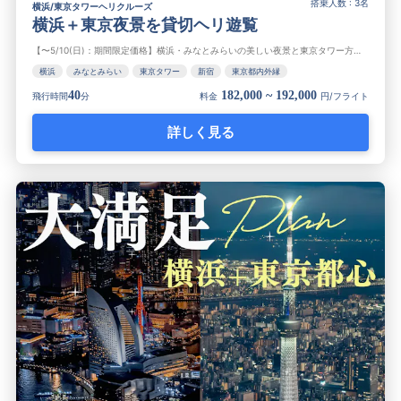
搭乗人数 : 3名
横浜/東京タワーヘリクルーズ
横浜＋東京夜景を貸切ヘリ遊覧
【〜5/10(日)：期間限定価格】横浜・みなとみらいの美しい夜景と東京タワー方面を貸切のヘリコプターで遊覧！煌めく東京夜景の全貌とみなとみらいを上空600mから堪能。ロマンチックな貸切ヘリはプロポーズやデートに大人気！...
横浜
みなとみらい
東京タワー
新宿
東京都内外縁
40
182,000 ~ 192,000
飛行時間
分
料金
円/フライト
詳しく見る