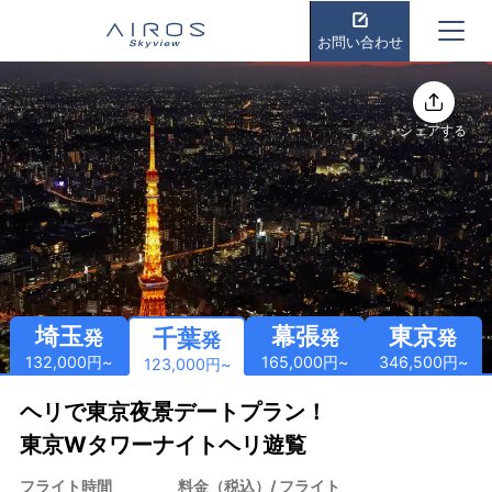
お問い合わせ
シェアする
埼玉
幕張
東京
千葉
発
発
発
発
132,000円~
165,000円~
346,500円~
123,000円~
ヘリで東京夜景デートプラン！
東京Wタワーナイトヘリ遊覧
フライト時間
料金（税込）/ フライト