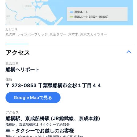
みどころ
丸の内, レインボーブリッジ, 東京タワー, 六本木, 東京スカイツリー
アクセス
集合場所
船橋ヘリポート
住所
〒 273-0853
千葉県船橋市金杉１丁目４４
Google Mapで見る
アクセス
船橋駅、京成船橋駅 (JR総武線、京成本線)
船橋駅、京成船橋駅よりタクシーで約15分
車・タクシーでお越しのお客様
花輪インターチェンジから成田街道へ出て車で18分。