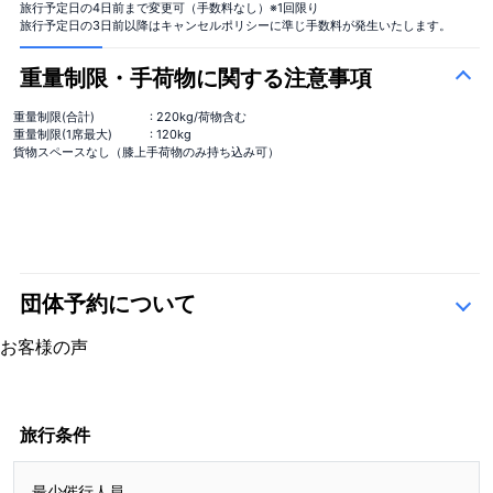
旅行予定日の4日前まで変更可（手数料なし）※1回限り
旅行予定日の3日前以降はキャンセルポリシーに準じ手数料が発生いたします。
重量制限・手荷物に関する注意事項
重量制限(合計)
: 220kg/荷物含む
重量制限(1席最大)
: 120kg
貨物スペースなし（膝上手荷物のみ持ち込み可）
団体予約について
こちら
お客様の声
4.8
15 レビュー
4.8
15 レビュー
旅行条件
最少催行人員