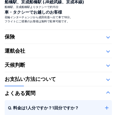
船橋駅、京成船橋駅 (JR総武線、京成本線)
船橋駅、京成船橋駅よりタクシーで約15分
車・タクシーでお越しのお客様
花輪インターチェンジから成田街道へ出て車で18分。
フライトにご搭乗のお客様は無料で駐車可能です。
大きな花束
＋¥29,800
保険
運航会社
詳細
以下の運航会社で、空き状況に応じて運航いたします。
天候判断
アカギヘリコプター株式会社 匠航空株式会社 つくば航空株式会社 有限会社ジャパン
フライトサービス 雄飛航空株式会社
季節の花束
お支払い方法について
よくある質問
Q. 料金は1人分ですか？1回分ですか？