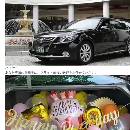
バラ100本花束
「100％の愛」
バラ12本花束
ハイヤー
「結婚してください」
あなた専属の運転手に、フライト前後の送迎をお任せください。
バラ40本花束
「真実の愛」
バラ108本花束
「結婚してください」
バラ99+1本花束
1本機内＋着陸後99本, サプライズ演出に！