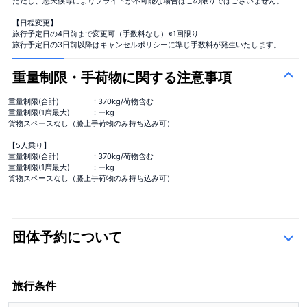
ただし、悪天候等によりフライトが不可能な場合はこの限りではございません。
【日程変更】
旅行予定日の4日前まで変更可（手数料なし）※1回限り
旅行予定日の3日前以降はキャンセルポリシーに準じ手数料が発生いたします。
重量制限・手荷物に関する注意事項
重量制限(合計)
: 370kg/荷物含む
重量制限(1席最大)
: ーkg
貨物スペースなし（膝上手荷物のみ持ち込み可）
【5人乗り】
重量制限(合計)
: 370kg/荷物含む
重量制限(1席最大)
: ーkg
貨物スペースなし（膝上手荷物のみ持ち込み可）
団体予約について
こちら
旅行条件