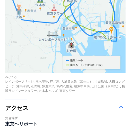
みどころ
レインボーブリッジ, 厚木基地, 芦ノ湖, 大涌谷温泉（富士山）, 小田原城, 大磯ロング
ビーチ, 湘南海岸, 江の島, 鎌倉大仏, 鶴岡八幡宮, 横浜中華街, 山下公園（氷川丸）, 横
浜ランドマークタワー, 六本木ヒルズ, 東京タワー
アクセス
集合場所
東京ヘリポート