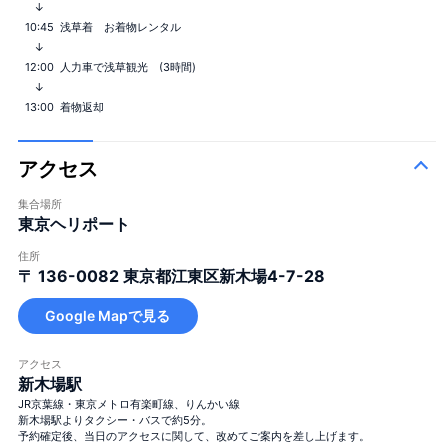
↓
10:45
浅草着 お着物レンタル
↓
12:00
人力車で浅草観光 (3時間)
↓
13:00
着物返却
アクセス
集合場所
東京ヘリポート
住所
〒 136-0082
東京都江東区新木場4-7-28
Google Mapで見る
アクセス
新木場駅
JR京葉線・東京メトロ有楽町線、りんかい線
新木場駅よりタクシー・バスで約5分。
予約確定後、当日のアクセスに関して、改めてご案内を差し上げます。