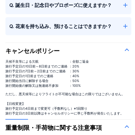
Q. 誕生日・記念日やプロポーズに使えますか？
Q. 花束を持ち込み、預けることはできますか？
キャンセルポリシー
天候不良等による欠航
：全額ご返金
旅行予定日の10日前～8日前までのご連絡
：20%
旅行予定日の7日前～2日前までのご連絡
：30%
旅行予定日の1日前までのご連絡
：40%
旅行開始当日に解除する場合
：50%
旅行開始後の解除又は無連絡不参加
：100%
ただし、悪天候等によりフライトが不可能な場合はこの限りではございません。
【日程変更】
旅行予定日の4日前まで変更可（手数料なし）※1回限り
旅行予定日の3日前以降はキャンセルポリシーに準じ手数料が発生いたします。
重量制限・手荷物に関する注意事項