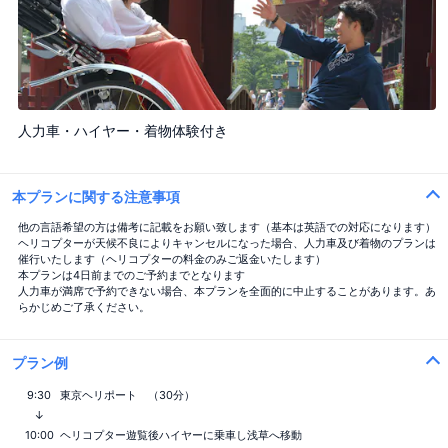
人力車・ハイヤー・着物体験付き
本プランに関する注意事項
他の言語希望の方は備考に記載をお願い致します（基本は英語での対応になります）
ヘリコプターが天候不良によりキャンセルになった場合、人力車及び着物のプランは
催行いたします（ヘリコプターの料金のみご返金いたします）
本プランは4日前までのご予約までとなります
人力車が満席で予約できない場合、本プランを全面的に中止することがあります。あ
らかじめご了承ください。
プラン例
9:30
東京ヘリポート （30分）
↓
10:00
ヘリコプター遊覧後ハイヤーに乗車し浅草へ移動