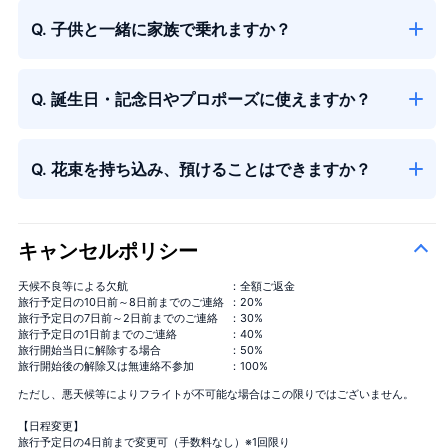
Q. 子供と一緒に家族で乗れますか？
Q. 誕生日・記念日やプロポーズに使えますか？
季節の花束
Q. 花束を持ち込み、預けることはできますか？
キャンセルポリシー
天候不良等による欠航
：全額ご返金
旅行予定日の10日前～8日前までのご連絡
：20%
季節の花束
＋¥13,000
旅行予定日の7日前～2日前までのご連絡
：30%
旅行予定日の1日前までのご連絡
：40%
旅行開始当日に解除する場合
：50%
旅行開始後の解除又は無連絡不参加
：100%
ただし、悪天候等によりフライトが不可能な場合はこの限りではございません。
【日程変更】
旅行予定日の4日前まで変更可（手数料なし）※1回限り