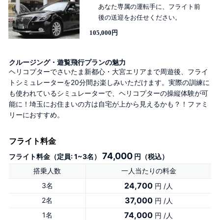
あなた専属の運転手に、フライト前
後の送迎をお任せください。
105,000円
クルージング・遊覧飛行プランの魅力
ヘリコプターでさいたま新都心・大宮エリアまで周遊後、フライ
トシミュレーターを20分間お楽しみいただけます。実際の訓練に
も使われているシミュレーターで、ヘリコプターの操縦体験が可
能に！埼玉にお住まいの方は自宅が上から見えるかも？！ファミ
リーにおすすめ。
フライト料金
74,000
フライト料金（定員: 1~3名）
円（税込）
搭乗人数
一人当たりの料金
24,700
3名
円 /人
37,000
2名
円 /人
74,000
1名
円 /人