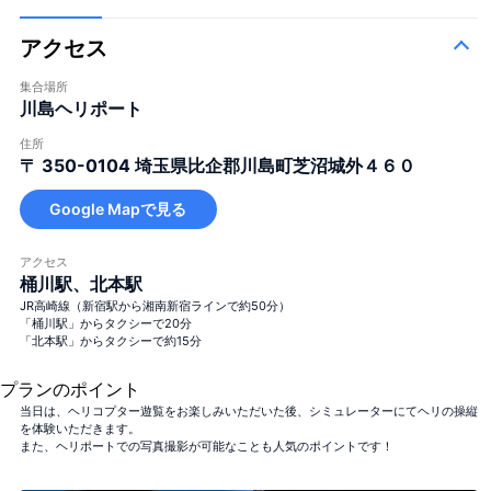
アクセス
集合場所
川島ヘリポート
住所
〒 350-0104
埼玉県比企郡川島町芝沼城外４６０
Google Mapで見る
アクセス
桶川駅、北本駅
JR高崎線（新宿駅から湘南新宿ラインで約50分）
「桶川駅」からタクシーで20分
「北本駅」からタクシーで約15分
プランのポイント
当日は、ヘリコプター遊覧をお楽しみいただいた後、シミュレーターにてヘリの操縦
を体験いただきます。
また、ヘリポートでの写真撮影が可能なことも人気のポイントです！