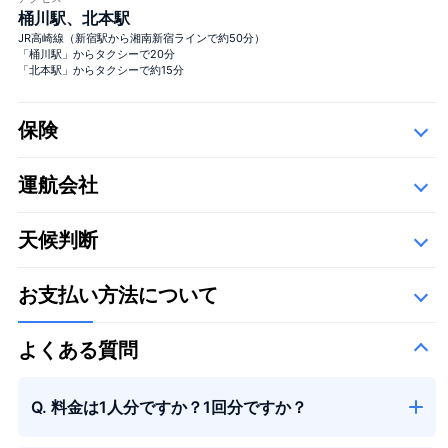
桶川駅、北本駅
バラ99+1本花束
1本機内＋着陸後99本, サプライ
＋
JR高崎線（新宿駅から湘南新宿ラインで約50分）
ズ演出に！
¥125,000
「桶川駅」からタクシーで20分
「北本駅」からタクシーで約15分
保険
運航会社
詳細
大きな花束
以下の運航会社で、空き状況に応じて運航いたします。
天候判断
雄飛航空株式会社
お支払い方法について
よくある質問
大きな花束
＋¥29,800
Q. 料金は1人分ですか？1回分ですか？