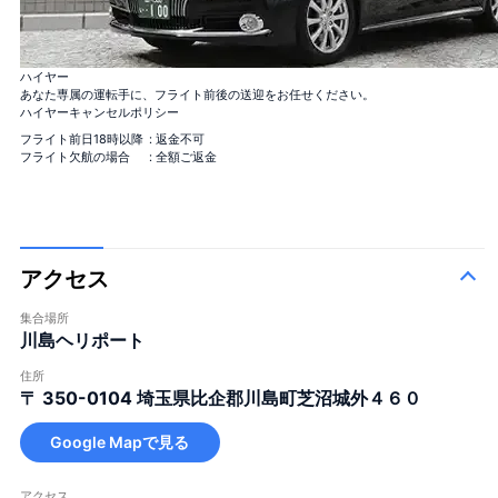
バラ100本花束
「100％の愛」
バラ12本花束
ハイヤー
「結婚してください」
あなた専属の運転手に、フライト前後の送迎をお任せください。
バラ40本花束
ハイヤーキャンセルポリシー
「真実の愛」
バラ108本花束
フライト前日18時以降
: 返金不可
「結婚してください」
フライト欠航の場合
: 全額ご返金
バラ99+1本花束
1本機内＋着陸後99本, サプライズ演出に！
アクセス
集合場所
川島ヘリポート
住所
バラ100本花束
「100％の愛」
＋¥120,000
〒 350-0104
埼玉県比企郡川島町芝沼城外４６０
バラ12本花束
「結婚してください」
＋¥25,000
Google Mapで見る
バラ40本花束
「真実の愛」
＋¥49,800
バラ108本花束
「結婚してください」
＋¥150,000
アクセス