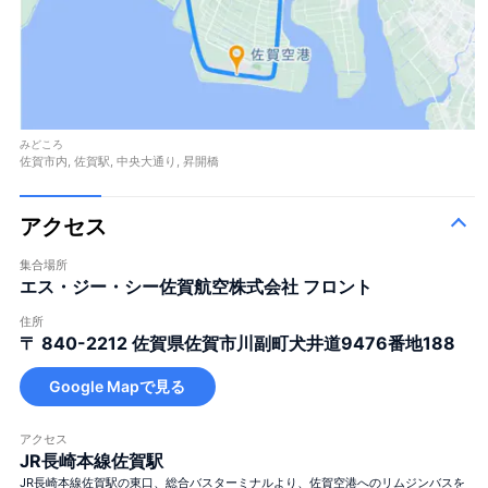
みどころ
佐賀市内, 佐賀駅, 中央大通り, 昇開橋
アクセス
集合場所
エス・ジー・シー佐賀航空株式会社 フロント
住所
〒 840-2212
佐賀県佐賀市川副町犬井道9476番地188
Google Mapで見る
アクセス
JR長崎本線佐賀駅
JR長崎本線佐賀駅の東口、総合バスターミナルより、佐賀空港へのリムジンバスを