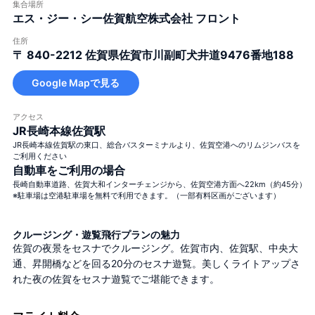
集合場所
エス・ジー・シー佐賀航空株式会社 フロント
住所
〒 840-2212
佐賀県佐賀市川副町犬井道9476番地188
Google Mapで見る
アクセス
JR長崎本線佐賀駅
JR長崎本線佐賀駅の東口、総合バスターミナルより、佐賀空港へのリムジンバスを
ご利用ください
自動車をご利用の場合
長崎自動車道路、佐賀大和インターチェンジから、佐賀空港方面へ22km（約45分）
※駐車場は空港駐車場を無料で利用できます。（一部有料区画がございます）
クルージング・遊覧飛行プランの魅力
佐賀の夜景をセスナでクルージング。佐賀市内、佐賀駅、中央大
通、昇開橋などを回る20分のセスナ遊覧。美しくライトアップさ
れた夜の佐賀をセスナ遊覧でご堪能できます。