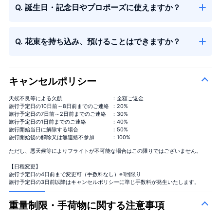
Q. 誕生日・記念日やプロポーズに使えますか？
Q. 花束を持ち込み、預けることはできますか？
キャンセルポリシー
天候不良等による欠航
：全額ご返金
旅行予定日の10日前～8日前までのご連絡
：20%
旅行予定日の7日前～2日前までのご連絡
：30%
旅行予定日の1日前までのご連絡
：40%
旅行開始当日に解除する場合
：50%
旅行開始後の解除又は無連絡不参加
：100%
ただし、悪天候等によりフライトが不可能な場合はこの限りではございません。
【日程変更】
旅行予定日の4日前まで変更可（手数料なし）※1回限り
旅行予定日の3日前以降はキャンセルポリシーに準じ手数料が発生いたします。
重量制限・手荷物に関する注意事項