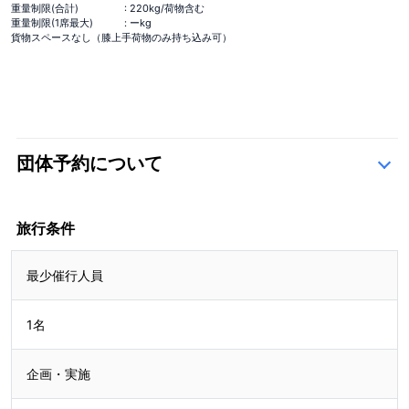
重量制限(合計)
: 220kg/荷物含む
重量制限(1席最大)
: ーkg
貨物スペースなし（膝上手荷物のみ持ち込み可）
団体予約について
こちら
旅行条件
最少催行人員
1名
企画・実施