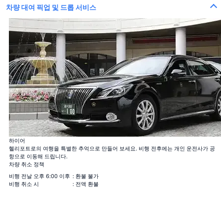
차량 대여 픽업 및 드롭 서비스
100 송이의 장미 꽃다발
100%의 사랑
12 송이의 장미 꽃다발
결혼해주세요
하이어
40 송이의 장미 꽃다발
헬리포트로의 여행을 특별한 추억으로 만들어 보세요. 비행 전후에는 개인 운전사가 공
진실한 사랑
항으로 이동해 드립니다.
108 송이의 장미 꽃다발
차량 취소 정책
결혼해주세요
99+1 송이의 장미 꽃다발
비행 전날 오후 6:00 이후
: 환불 불가
기내 1송이 + 착륙 후 99송이, 서프라이즈 연출에 사용하세요!
비행 취소 시
: 전액 환불