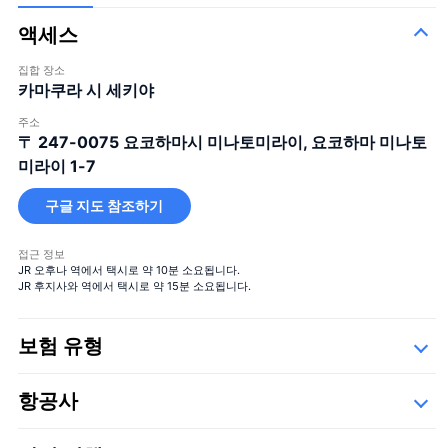
액세스
집합 장소
카마쿠라 시 세키야
100 송이의 장미 꽃다발
100%의 사랑
＋¥120,000
주소
12 송이의 장미 꽃다발
결혼해주세요
＋¥25,000
〒 247-0075
요코하마시 미나토미라이, 요코하마 미나토
40 송이의 장미 꽃다발
진실한 사랑
＋¥49,800
미라이 1-7
108 송이의 장미 꽃다발
결혼해주세요
＋¥150,000
구글 지도 참조하기
99+1 송이의 장미
기내 1송이 + 착륙 후 99송이, 서
＋
꽃다발
프라이즈 연출에 사용하세요!
¥125,000
접근 정보
JR 오후나 역에서 택시로 약 10분 소요됩니다.
JR 후지사와 역에서 택시로 약 15분 소요됩니다.
보험 유형
Safety
항공사
세부사항
큰 꽃다발
아래의 운항 업체들,