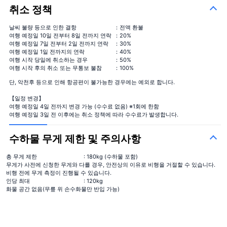
취소 정책
날씨 불량 등으로 인한 결항
：전액 환불
시즌의 꽃다발
＋¥13,000
여행 예정일 10일 전부터 8일 전까지 연락
：20%
여행 예정일 7일 전부터 2일 전까지 연락
：30%
여행 예정일 1일 전까지의 연락
：40%
여행 시작 당일에 취소하는 경우
：50%
여행 시작 후의 취소 또는 무통보 불참
：100%
단, 악천후 등으로 인해 항공편이 불가능한 경우에는 예외로 합니다.
【일정 변경】
여행 예정일 4일 전까지 변경 가능 (수수료 없음) ※1회에 한함
여행 예정일 3일 전 이후에는 취소 정책에 따라 수수료가 발생합니다.
수하물 무게 제한 및 주의사항
총 무게 제한
: 180kg (수하물 포함)
무게가 사전에 신청한 무게와 다를 경우, 안전상의 이유로 비행을 거절할 수 있습니다.
비행 전에 무게 측정이 진행될 수 있습니다.
인당 최대
: 120kg
화물 공간 없음(무릎 위 손수화물만 반입 가능)