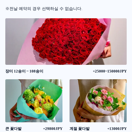
※전날 예약의 경우 선택하실 수 없습니다.
장미 12송이 ~ 108송이
+25000~150000JPY
큰 꽃다발
+29800JPY
계절 꽃다발
+13000JPY