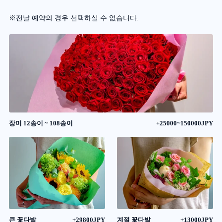
※전날 예약의 경우 선택하실 수 없습니다.
장미 12송이 ~ 108송이
+25000~150000JPY
큰 꽃다발
+29800JPY
계절 꽃다발
+13000JPY