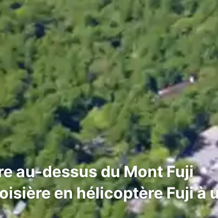
re au-dessus du Mont Fuji
oisière en hélicoptère Fuji à 