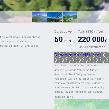
Durée du vol
Tarif（TTC）/ Vol
50
220 000
port de Yokohama Sud en direction du 
min
¥
e l'héliport, vous volerez 
rofiter du Mont Fuji, ainsi que du 
Tarif de privatisation –
Réservations clôturées
Il s'agit d'un plan de vol en hélicoptère 
depuis l'Héliport de Yokohama Sud en 
direction du Mont Fuji, jusqu'au Lac 
Yamanaka. Après le décollage de l'héliport, 
vous volerez directement vers le Mont Fuji. 
Vous pourrez bien sûr profiter du Mont Fuji, 
ainsi que du Lac Yamanaka, entre autres.
Itinéraire de vol