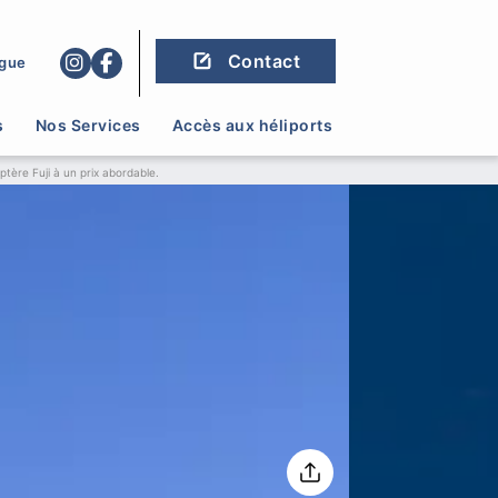
Contact
gue
s
Nos Services
Accès aux héliports
optère Fuji à un prix abordable.