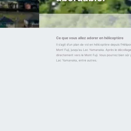
Ce que vous allez adorer en hélicoptère
Il s'agit d'un plan de vol en hélicoptère depuis l'Héli
Mont Fuji, jusqu'au Lac Yamanaka. Après le décollage d
directement vers le Mont Fuji. Vous pourrez bien sûr p
Lac Yamanaka, entre autres.