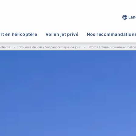
Lan
rt en hélicoptère
Vol en jet privé
Nos recommandation
okohama
>
Croisière de jour / Vol panoramique de jour
>
Profitez d'une croisière en hélic