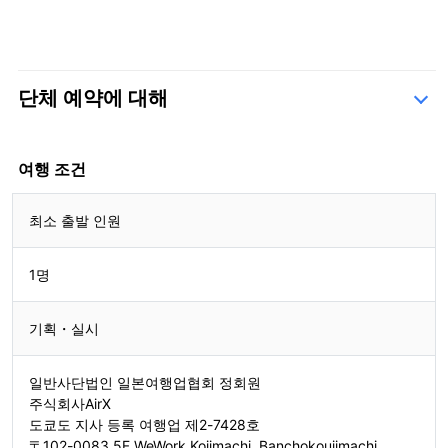
단체 예약에 대해
문의 양식
여행 조건
최소 출발 인원
1명
기획・실시
일반사단법인 일본여행업협회 정회원
주식회사AirX
도쿄도 지사 등록 여행업 제2-7428호
〒102-0083 5F WeWork Kojimachi, Banchokoujimachi