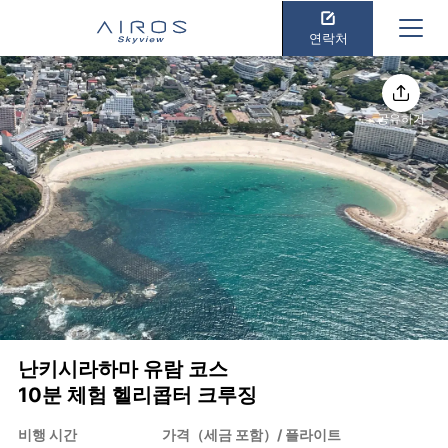
연락처
공유하기
난키시라하마 유람 코스
10분 체험 헬리콥터 크루징
비행 시간
가격（세금 포함）/ 플라이트