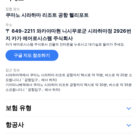
집합 장소
쿠마노 시라하마 리조트 공항 헬리포트
주소
〒 649-2211
와카야마현 니시무로군 시라하마정 2926번
지 카가 에어로시스템 주식회사
카가 에어로시스템 주식회사 건물의 인터폰을 누르시고 대기실로 들어가 주세요.
구글 지도 참조하기
접근 정보
시라하마역에서 쿠마노 시라하마 리조트 공항까지 택시로 약 10분, 버스로 약 20분 소
요됩니다.(「공항입구」에서 하차)
기이타나베역에서 쿠마노 시라하마 리조트 공항까지 택시로 약 30분, 버스로 약 35분
소요됩니다.(「공항입구」에서 하차)
보험 유형
Safety
항공사
세부사항
아래의 운항 업체들,