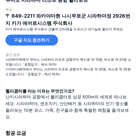
쿠마노 시라하마 리조트 공항 헬리포트
주소
〒 649-2211
와카야마현 니시무로군 시라하마정 2926번
지 카가 에어로시스템 주식회사
카가 에어로시스템 주식회사 건물의 인터폰을 누르시고 대기실로 들어가 주세요.
구글 지도 참조하기
접근 정보
시라하마역에서 쿠마노 시라하마 리조트 공항까지 택시로 약 10분, 버스로 약 20분 소
요됩니다.(「공항입구」에서 하차)
기이타나베역에서 쿠마노 시라하마 리조트 공항까지 택시로 약 30분, 버스로 약 35분
소요됩니다.(「공항입구」에서 하차)
헬리콥터를 타는 이유는 무엇인가요?
난키시라하마 공항에서 헬리콥터로 상공 600m의 세계로 떠나보
세요. 시라라하마, 센조지키, 산단베키 등 시라하마의 인기 명소를 
둘러보는 10분 코스. 가족, 친구들과 함께 특별한 체험을 즐겨보세
요.
항공 요금