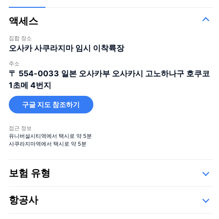
액세스
집합 장소
오사카 사쿠라지마 임시 이착륙장
주소
〒 554-0033
일본 오사카부 오사카시 고노하나구 호쿠코
1초메 4번지
구글 지도 참조하기
접근 정보
유니버설시티역에서 택시로 약 5분
사쿠라지마역에서 택시로 약 5분
보험 유형
Safety
항공사
세부사항
아래의 운항 업체들,