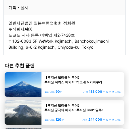
기획・실시
일반사단법인 일본여행업협회 정회원
주식회사AirX
도쿄도 지사 등록 여행업 제2-7428호
〒102-0083 5F WeWork Kojimachi, Banchokoujimachi
Building, 6-6-2 Kojimachi, Chiyoda-ku, Tokyo
다른 추천 플랜
【후지산 헬리콥터 투어】
후지산 디럭스 패키지: 하코네 & 가마쿠라
90
183,000 ~
플라이트
분
가격
일본 엔 /자리
【후지산 헬리콥터 투어】
후지산 궁극의 패키지: 후지산 360° 일주!
120
244,000 ~
플라이트
분
가격
일본 엔 /자리