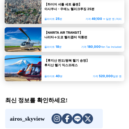
【하이어 셔틀 세트 플랜】
아사쿠사・우에노 헬리크루징 25분
25
49,100 ~
플라이트
분
가격
일본 엔 /자리
【NARITA AIR TRANSIT】
나리타→도쿄 헬리콥터 직통편
18
180,000
플라이트
분
가격
Yen Tax Included
【후지산 편도/왕복 헬기 송영】
후지산 헬기 익스프레스
40
520,000
플라이트
분
가격
일본 엔
최신 정보를 확인하세요!
airos_skyview