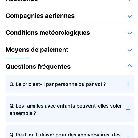
Compagnies aériennes
Détails
Les vols seront assurés par les compagnies aériennes agrées par Airos
Conditions météorologiques
Skyview
Moyens de paiement
Questions fréquentes
Q. Le prix est-il par personne ou par vol ?
Q. Les familles avec enfants peuvent-elles voler
ensemble ?
Q. Peut-on l'utiliser pour des anniversaires, des