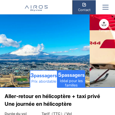
Contact
Partager
5
3
passagers
passagers
Idéal pour les
Prix abordable
familles
Aller-retour en hélicoptère + taxi privé
Une journée en hélicoptère
Durée du vol
Tarif（TTC）/ Vol