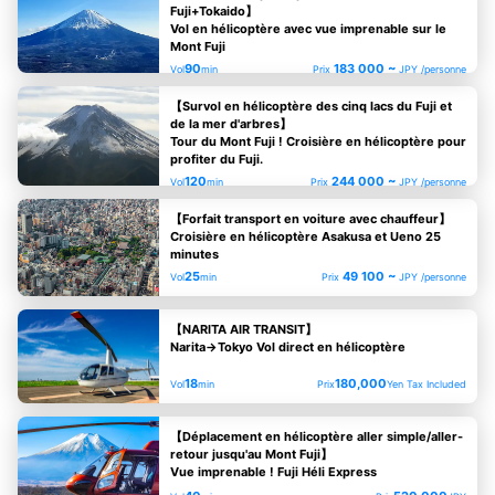
Fuji+Tokaido】
Vol en hélicoptère avec vue imprenable sur le
Mont Fuji
90
183 000 ~
Vol
min
Prix
JPY /personne
【Survol en hélicoptère des cinq lacs du Fuji et
de la mer d'arbres】
Tour du Mont Fuji ! Croisière en hélicoptère pour
profiter du Fuji.
120
244 000 ~
Vol
min
Prix
JPY /personne
【Forfait transport en voiture avec chauffeur】
Croisière en hélicoptère Asakusa et Ueno 25
minutes
25
49 100 ~
Vol
min
Prix
JPY /personne
【NARITA AIR TRANSIT】
Narita→Tokyo Vol direct en hélicoptère
18
180,000
Vol
min
Prix
Yen Tax Included
【Déplacement en hélicoptère aller simple/aller-
retour jusqu'au Mont Fuji】
Vue imprenable ! Fuji Héli Express