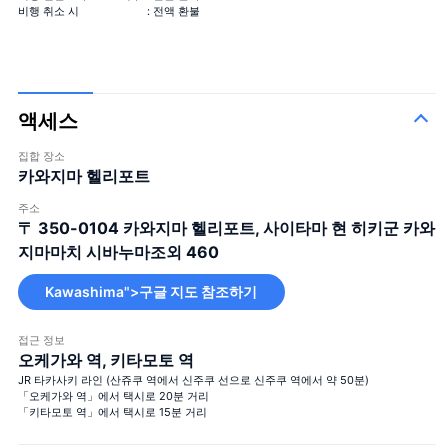
결혼해주세요
비행 취소 시
: 전액 환불
99+1 송이의 장미 꽃다발
기내 1송이 + 착륙 후 99송이, 서프라이즈 연출에 사용하세요!
액세스
집합 장소
카와지마 헬리포트
주소
100 송이의 장미 꽃다발
100%의 사랑
＋¥120,000
〒 350-0104
카와지마 헬리포트, 사이타마 현 히키군 카와
12 송이의 장미 꽃다발
결혼해주세요
＋¥25,000
지마마치 시바누마조외 460
40 송이의 장미 꽃다발
진실한 사랑
＋¥49,800
Kawashima">구글 지도 참조하기
108 송이의 장미 꽃다발
결혼해주세요
＋¥150,000
99+1 송이의 장미
기내 1송이 + 착륙 후 99송이, 서
＋
접근 정보
꽃다발
오케가와 역, 키타모토 역
프라이즈 연출에 사용하세요!
¥125,000
JR 타카사키 라인 (산쥬쿠 역에서 신주쿠 선으로 신주쿠 역에서 약 50분)
「오케가와 역」에서 택시로 20분 거리
「키타모토 역」에서 택시로 15분 거리