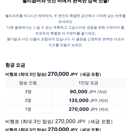
헬리콥터와 멋진 바에서 완벽한 깜짝 선물!
헬리포트를 약 2시간 예약하여, 두 분만의 특별한 공간에서 기억에 남는 하루를
보내세요.
다른 플랜에서는 느낄 수 없는 독특하고 고급스러운 경험을 위해 가와지마 헬
리포트의 특별한 바 카운터를 즐기세요.
꽃다발과 사진 선물이 포함되어 있습니다. 이 플랜을 신청하면 완벽한 서프라
이즈를 만들어 보세요.
항공 요금
270,000
비행료 (최대 3인 탑승)
JPY（세금 포함）
탑승 인원
1인당 요금
90,000
3명
JPY /자리
135,000
2명
JPY /자리
270,000
1명
JPY /자리
270,000
비행료 (최대 3인 탑승)
JPY（세금 포함）
270,000
비행료 (최대 3인 탑승)
JPY（세금 포함）