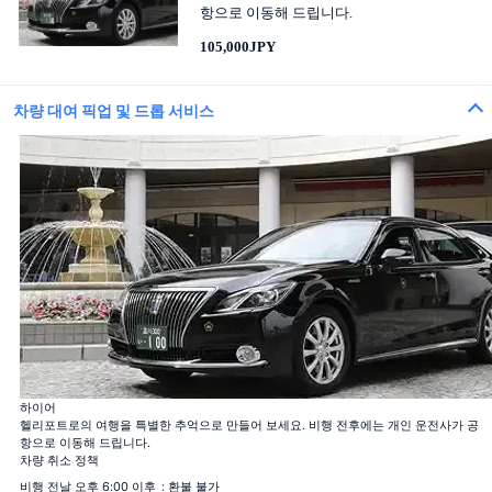
항으로 이동해 드립니다.
105,000JPY
차량 대여 픽업 및 드롭 서비스
100 송이의 장미 꽃다발
100%의 사랑
하이어
12 송이의 장미 꽃다발
헬리포트로의 여행을 특별한 추억으로 만들어 보세요. 비행 전후에는 개인 운전사가 공
결혼해주세요
항으로 이동해 드립니다.
40 송이의 장미 꽃다발
차량 취소 정책
진실한 사랑
108 송이의 장미 꽃다발
비행 전날 오후 6:00 이후
: 환불 불가