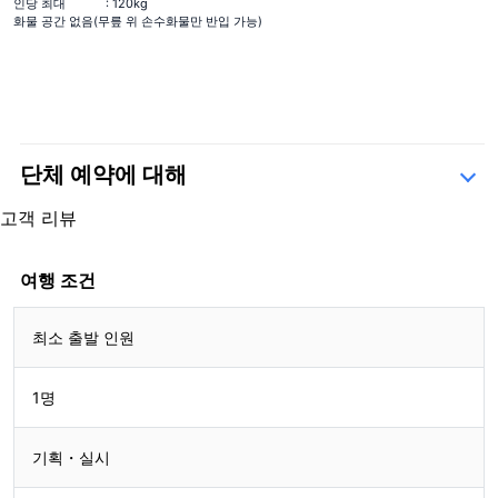
인당 최대
: 120kg
화물 공간 없음(무릎 위 손수화물만 반입 가능)
단체 예약에 대해
문의 양식
고객 리뷰
5.0
1 리뷰
5.0
여행 조건
1 리뷰
최소 출발 인원
2309090126
1명
기획・실시