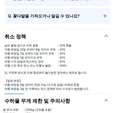
Q. 꽃다발을 가져오거나 맡길 수 있나요?
취소 정책
시즌의 꽃다발
＋¥13,000
날씨 불량 등으로 인한 결항
：전액 환불
여행 예정일 10일 전부터 8일 전까지 연락
：20%
여행 예정일 7일 전부터 2일 전까지 연락
：30%
여행 예정일 1일 전까지의 연락
：40%
여행 시작 당일에 취소하는 경우
：50%
여행 시작 후의 취소 또는 무통보 불참
：100%
단, 악천후 등으로 인해 항공편이 불가능한 경우에는 예외로 합니다.
【일정 변경】
여행 예정일 4일 전까지 변경 가능 (수수료 없음) ※1회에 한함
여행 예정일 3일 전 이후에는 취소 정책에 따라 수수료가 발생합니다.
수하물 무게 제한 및 주의사항
총 무게 제한
: 220kg (수하물 포함)