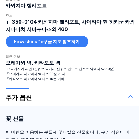
카와지마 헬리포트
주소
〒 350-0104
카와지마 헬리포트, 사이타마 현 히키군 카와
지마마치 시바누마조외 460
Kawashima">구글 지도 참조하기
접근 정보
오케가와 역, 키타모토 역
JR 타카사키 라인 (산쥬쿠 역에서 신주쿠 선으로 신주쿠 역에서 약 50분)
「오케가와 역」에서 택시로 20분 거리
「키타모토 역」에서 택시로 15분 거리
추가 옵션
꽃 선물
이 비행을 이용하는 분들께 꽃다발을 선물합니다. 우리 직원이 비