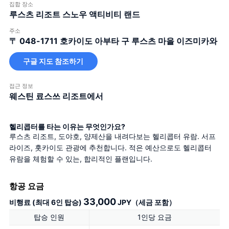
집합 장소
루스츠 리조트 스노우 액티비티 랜드
주소
〒 048-1711
호카이도 아부타 구 루스츠 마을 이즈미카와
구글 지도 참조하기
접근 정보
웨스틴 료스쓰 리조트에서
헬리콥터를 타는 이유는 무엇인가요?
루스츠 리조트, 도야호, 양제산을 내려다보는 헬리콥터 유람. 서프
라이즈, 홋카이도 관광에 추천합니다. 적은 예산으로도 헬리콥터 
유람을 체험할 수 있는, 합리적인 플랜입니다.
항공 요금
33,000
비행료 (최대 6인 탑승)
JPY（세금 포함）
탑승 인원
1인당 요금