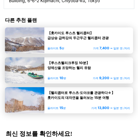
Building, 6-6-2 Kojimachi, Chiyoda-ku, Tokyo
다른 추천 플랜
【홋카이도 루스츠 헬리콥터】
급상승 급하강의 두근두근 헬리콥터 관광
5
7,400 ~
플라이트
분
가격
일본 엔 /자리
【루스츠헬리크루징 10분】
양제산을 조망하는 헬리 유람
10
9,200 ~
플라이트
분
가격
일본 엔 /자리
【헬리콥터로 루스츠·도야코를 관광하다☆】
홋카이도의 대자연을 둘러보는 15분 여행
15
13,800 ~
플라이트
분
가격
일본 엔 /자리
최신 정보를 확인하세요!