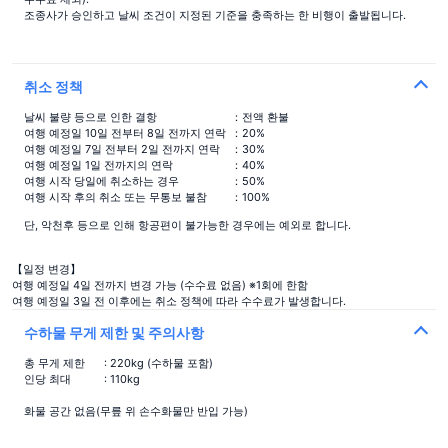
{:station=>"우카타 역", :first=>"우카타 역에서 직행 버스로 약 13분 소요"}
조종사가 승인하고 날씨 조건이 지정된 기준을 충족하는 한 비행이 출발됩니다.
취소 정책
날씨 불량 등으로 인한 결항
：전액 환불
여행 예정일 10일 전부터 8일 전까지 연락
：20%
여행 예정일 7일 전부터 2일 전까지 연락
：30%
여행 예정일 1일 전까지의 연락
：40%
여행 시작 당일에 취소하는 경우
：50%
여행 시작 후의 취소 또는 무통보 불참
：100%
단, 악천후 등으로 인해 항공편이 불가능한 경우에는 예외로 합니다.
【일정 변경】
여행 예정일 4일 전까지 변경 가능 (수수료 없음) ※1회에 한함
여행 예정일 3일 전 이후에는 취소 정책에 따라 수수료가 발생합니다.
수하물 무게 제한 및 주의사항
총 무게 제한
: 220kg (수하물 포함)
인당 최대
: 110kg
화물 공간 없음(무릎 위 손수화물만 반입 가능)