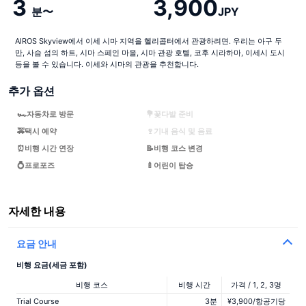
3
3,900
분〜
JPY
AIROS Skyview에서 이세 시마 지역을 헬리콥터에서 관광하려면. 우리는 아구 두
만, 사슴 섬의 하트, 시마 스페인 마을, 시마 관광 호텔, 코후 시라하마, 이세시 도시
등을 볼 수 있습니다. 이세와 시마의 관광을 추천합니다.
추가 옵션
🏎자동차로 방문
💐꽃다발 준비
🚕택시 예약
🍷기내 음식 및 음료
⏰비행 시간 연장
📝비행 코스 변경
💍프로포즈
🍼어린이 탑승
자세한 내용
요금 안내
비행 요금(세금 포함)
비행 코스
비행 시간
가격 / 1, 2, 3명
Trial Course
3분
¥3,900/항공기당