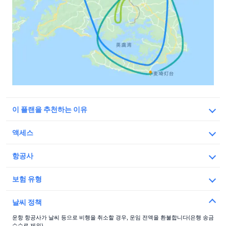
이 플랜을 추천하는 이유
액세스
집합 장소
항공사
시마 스페인 빌리지 입구
아래의 운항 업체들,
주소
보험 유형
미에현 이세시마 시 이가쿠리 700
Safety
날씨 정책
구글 지도 참조하기
세부사항
운항 항공사가 날씨 등으로 비행을 취소할 경우, 운임 전액을 환불합니다(은행 송금
접근 정보
수수료 제외).