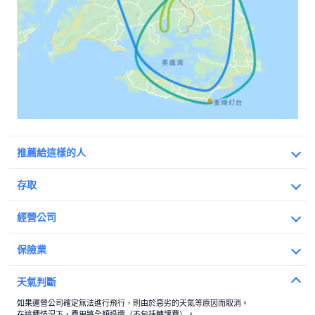
推薦給這樣的人
存取
會議地點
經營公司
志摩西班牙村入口處
Description Of Operators
地址
保險業
三重縣志摩市磯部町阪崎字下山952-4號
天氣判斷
在谷歌地圖上查看
詳細資料
如果運營公司確定無法進行飛行，則由於惡劣的天氣等原因而取消。
訪問權限
在這種情況下，費用將全額退還（不包括轉讓費）。