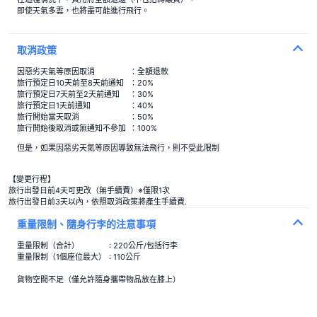
{:station=>"尤卡塔站", :first=>"從尤卡塔站出發的直達巴士，大約13分鐘。"}
即使天氣多雲，也將盡可能進行飛行。
取消政策
因惡劣天氣等原因取消
：全額退款
旅行預定日10天前至8天前通知
：20%
旅行預定日7天前至2天前通知
：30%
旅行預定日1天前通知
：40%
旅行開始當天取消
：50%
旅行開始後取消或無通知不參加
：100%
但是，如果因惡劣天氣等原因導致無法飛行，則不受此限制
【變更行程】
旅行出發日前4天可更改（無手續費）※僅限1次
旅行出發日前3天以內，依照取消政策將產生手續費.
重量限制、隨身行李的注意事項
重量限制（合計）
: 220公斤/包括行李
重量限制（1個座位最大）
: 110公斤
貨物空間不足（僅允許隨身攜帶物品放在膝上）