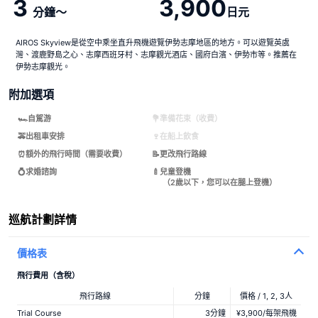
3
3,900
分鐘〜
日元
AIROS Skyview是從空中乘坐直升飛機遊覽伊勢志摩地區的地方。可以遊覽英虞
灣、渡鹿野島之心、志摩西班牙村、志摩觀光酒店、國府白濱、伊勢市等。推薦在
伊勢志摩觀光。
附加選項
🏎自駕游
💐準備花束（收費）
🚕出租車安排
🍷在船上飲食
⏰額外的飛行時間（需要收費）
📝更改飛行路線
💍求婚諮詢
🍼兒童登機
（2歲以下，您可以在腿上登機）
巡航計劃詳情
價格表
飛行費用（含稅）
飛行路線
分鐘
價格 / 1, 2, 3人
Trial Course
3分鐘
¥3,900/每架飛機