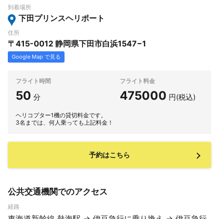
到着場所
下田プリンスヘリポート
住所
〒415-0012 静岡県下田市白浜1547−1
Google Map で見る
フライト時間
フライト料金
50
475000
分
円(税込)
ヘリコプター1機の貸切料金です。
3名までは、何人乗っても上記料金！
予約はこちら
公共交通機関でのアクセス
経路
東海道新幹線 熱海駅 → 伊豆急行に乗り換え → 伊豆急行