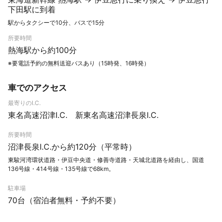
下田駅に到着
駅からタクシーで10分、バスで15分
所要時間
熱海駅から約100分
※要電話予約の無料送迎バスあり（15時発、16時発）
車でのアクセス
最寄りのI.C.
東名高速沼津I.C. 新東名高速沼津長泉I.C.
所要時間
沼津長泉I.C.から約120分（平常時）
東駿河湾環状道路・伊豆中央道・修善寺道路・天城北道路を経由し、国道
136号線・414号線・135号線で68km。
駐車場
70台（宿泊者無料・予約不要）