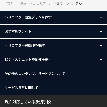
⑤現地ヘリポートへ到着後はすぐに解散いただけます。
TOP
/
伊豆・下田 エリア
/
下田プリンスホテル
Q.
荷物はどのくらい乗りますか？
ヘリコプター遊覧プランを探す
A.
荷物は機内持ち込みサイズ（キャリーバッグは除く）の手荷物のみ、お一
人さま１つずつお持ち込みいただけます。当日出発地でサイズがオーバー
していると判断された場合、持ち込みしていただけない場合もございます
おすすめフライト
ので、あらかじめお問い合わせの上ご確認いただきます様よろしくお願い
いたします。
ヘリコプター移動便を探す
Q.
ヘリコプターは安全ですか？
A.
機体は点検、管理し万全に整え、飛行実績豊富なパイロットが運航を担当
ビジネスジェット移動便を探す
します。安全面への配慮から、当日の天候・風速によってはフライトを中
止することもあります。
その他のコンテンツ、サービスについて
サービス運営に関して
現在対応している決済手段