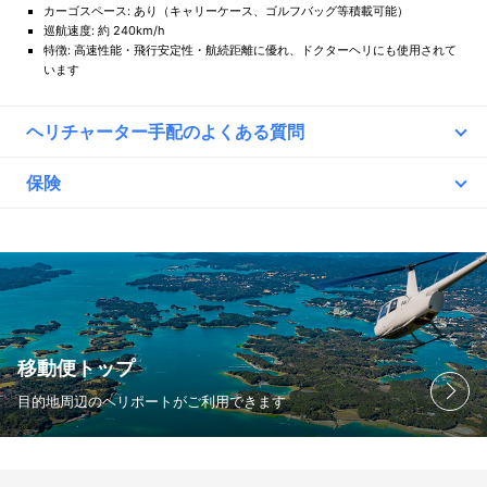
カーゴスペース: あり（キャリーケース、ゴルフバッグ等積載可能）
巡航速度: 約 240km/h
特徴: 高速性能・飛行安定性・航続距離に優れ、ドクターヘリにも使用されて
います
ヘリチャーター手配のよくある質問
Q.
どんな保険に入りますか？保険費用は別途、料金がかかりますか？
保険
A.
「第三者・乗客包括賠償責任保険」
契約の航空機の所有、使用または管理に起因し、偶然な事故によって機外
第三者乗客包括賠償責任保険
詳細
の第三者または乗客の生命または身体を害し、あるいは機外の第三者の財
物または乗客の手荷物に損害を与えたことにより法律上の損害賠償責任を
負担された場合、保険金をお支払いする保険です。
Q.
当日の流れを教えてください
A.
①お出かけ前に必ずメールをご確認ください。※悪天候等によりフライト
移動便トップ
が中止になる場合は、メールをお送りしています。
目的地周辺のヘリポートがご利用できます
②集合時間ちょうどに集合場所までお越しください。（早く着きすぎる
と待ち時間が長い可能性がございます。）
③係員による受付後、搭乗の際の注意点をご説明します。
④定刻となりましたら機内へご案内いたします。（予定よりご案内が早
くなる可能性もございます。）