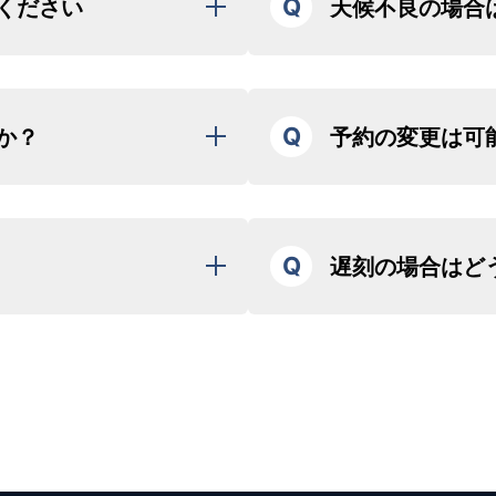
Q
ください
天候不良の場合
り致します。必ずメールをご
当日天候不良により欠航となっ
にて対応させて頂きます。
お越しください。（早く着き
※一部プラン・ご予約を除く
Q
か？
予約の変更は可
ざいます。）
欠航の場合は、キャンセル料は
意点をご説明します。
のトータル体重は概ね３人乗りの
お客様都合による日程変更は以
いたします。（予定よりご案
30kgまでとさせていただきま
旅行予定日の4日前まで変更可
）
旅行予定日の3日前以降はキャ
は記念撮影後すぐに解散とな
Q
遅刻の場合はど
ので、場合によってはお断りす
いたします。
いませ。
変更をご希望の方は、
LINE
も
ざいます。
すぐに(当日案内のメールに記
絡ください。
を除き、他の有料のお客様と相
お客様との予約を考慮し、スケ
その際にお名前（フルネーム）
の関係上、パイロットが2名搭
スケジュールの調整により、フ
になる場合がございます。その