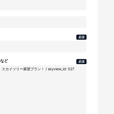
必須
容など
必須