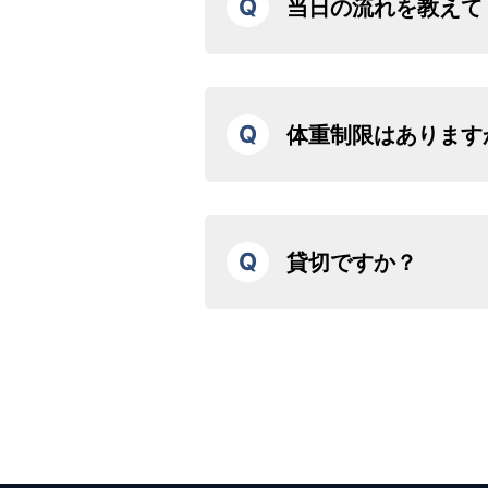
Q
当日の流れを教えて
①ご予約受付後に案内メールをお送
確認ください。
②集合時間ちょうどに集合場所まで
Q
体重制限はあります
すぎると待ち時間が長い可能性がご
③係員による受付後、搭乗の際の注
1席当たり120kgまで、みなさま
④定刻となりましたら機内へご案内
機体は210kg、５人乗りの機体は3
内が早くなる可能性もございます。
す。
⑤フライトをお楽しみいただいた後
Q
貸切ですか？
ロングコースなど例外もございます
ります。
る場合もありますのでご了承くださ
弊社の遊覧プランはすべて貸切でご
乗り合い移動プランなど一部の例外
乗りになることはありません。安全
乗する場合がございます。