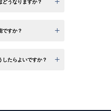
はどうなりますか？
た場合は、日程変更もしくはご返金
能ですか？
発生しませんのでご安心ください。
下のように定めております。
（手数料なし）※1回限り
ンセルポリシーに準じ手数料が発生
うしたらよいですか？
しくは
お問い合わせフォーム
からご連
載の連絡先に)お電話ください。他の
ジュールの調整を行います。
、ご予約日時をご記入ください。
ライト時間の短縮やキャンセル扱い
際の差額の返金はございません。