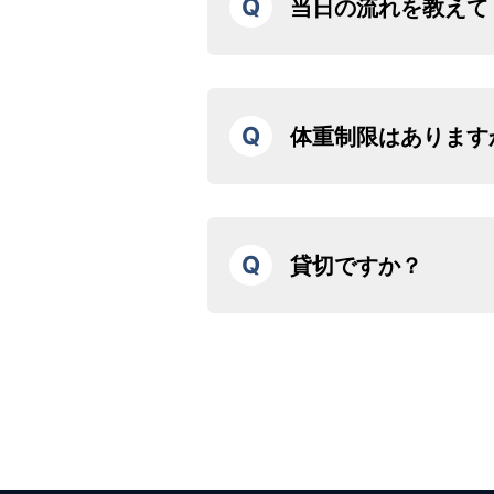
Q
当日の流れを教えて
①ご予約受付後に案内メールをお送
確認ください。
②集合時間ちょうどに集合場所まで
Q
体重制限はあります
すぎると待ち時間が長い可能性がご
③係員による受付後、搭乗の際の注
1席当たり120kgまで、みなさま
④定刻となりましたら機内へご案内
機体は210kg、５人乗りの機体は3
内が早くなる可能性もございます。
す。
⑤フライトをお楽しみいただいた後
Q
貸切ですか？
ロングコースなど例外もございます
ります。
る場合もありますのでご了承くださ
弊社の遊覧プランはすべて貸切でご
乗り合い移動プランなど一部の例外
乗りになることはありません。安全
乗する場合がございます。