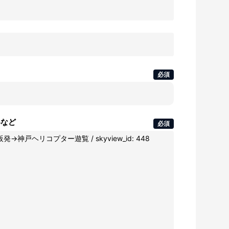
必須
容など
必須