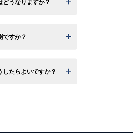
はどうなりますか？
た場合は、日程変更もしくはご返金
能ですか？
発生しませんのでご安心ください。
下のように定めております。
（手数料なし）※1回限り
ンセルポリシーに準じ手数料が発生
うしたらよいですか？
しくは
お問い合わせフォーム
からご連
載の連絡先に)お電話ください。他の
ジュールの調整を行います。
、ご予約日時をご記入ください。
ライト時間の短縮やキャンセル扱い
際の差額の返金はございません。