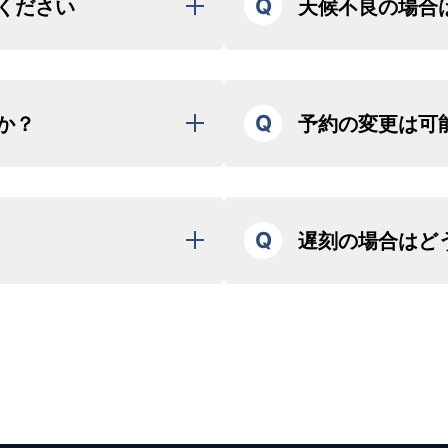
Q
ください
天候不良の場合
り致します。必ずメールをご
当日天候不良により欠航となっ
にて対応させて頂きます。
お越しください。（早く着き
※一部プラン・ご予約を除く
Q
か？
予約の変更は可
ざいます。）
欠航の場合は、キャンセル料は
意点をご説明します。
のトータル体重は概ね３人乗りの
お客様都合による日程変更は以
いたします。（予定よりご案
30kgまでとさせていただきま
旅行予定日の4日前まで変更可
）
旅行予定日の3日前以降はキャ
は記念撮影後すぐに解散とな
Q
遅刻の場合はど
ので、場合によってはお断りす
いたします。
いませ。
変更をご希望の方は、
LINE
も
ざいます。
すぐに(当日案内のメールに記
絡ください。
を除き、他の有料のお客様と相
お客様との予約を考慮し、スケ
その際にお名前（フルネーム）
の関係上、パイロットが2名搭
スケジュールの調整により、フ
になる場合がございます。その