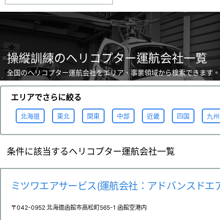
操縦訓練のヘリコプター運航会社一覧
全国のヘリコプター運航会社をエリア、事業領域から検索できます。
エリアでさらに絞る
北海道
東北
関東
中部
近畿
四国
九州
条件に該当するヘリコプター運航会社一覧
ミツワエアサービス(運航会社：アドバンスドエア
〒042-0952 北海道函館市高松町565-1 函館空港内