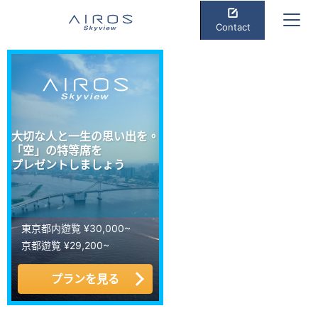
Contact
大切な人と一生の思い出を。
「空」の特等席を
プレゼントしましょう
東京都内遊覧 ¥30,000~
京都遊覧 ¥29,200~
プランを見る