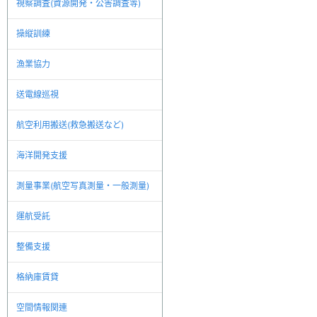
視察調査(資源開発・公害調査等)
操縦訓練
漁業協力
送電線巡視
航空利用搬送(救急搬送など)
海洋開発支援
測量事業(航空写真測量・一般測量)
運航受託
整備支援
格納庫賃貸
空間情報関連