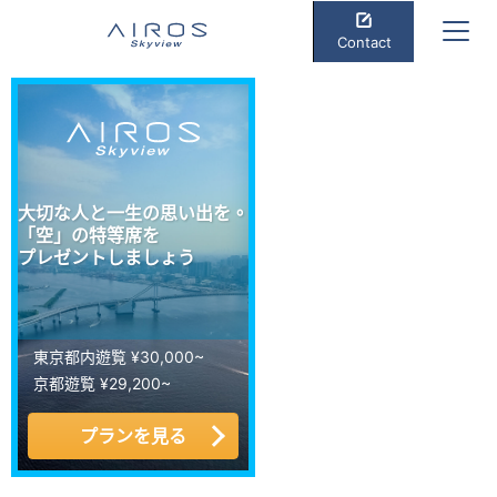
Contact
大切な人と一生の思い出を。
「空」の特等席を
プレゼントしましょう
東京都内遊覧 ¥30,000~
京都遊覧 ¥29,200~
プランを見る