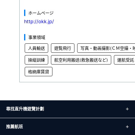
ホームページ
http://okk.jp/
事業領域
人員輸送
遊覧飛行
写真・動画撮影(ＣＭ空撮・
操縦訓練
航空利用搬送(救急搬送など)
運航受託
格納庫賃貸
尋找直升機遊覽計劃
推薦航班