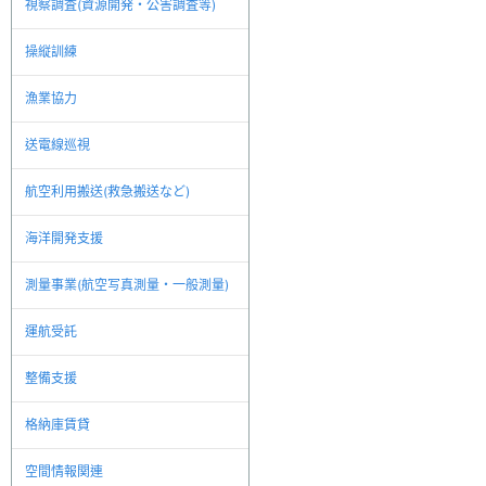
視察調査(資源開発・公害調査等)
操縦訓練
漁業協力
送電線巡視
航空利用搬送(救急搬送など)
海洋開発支援
測量事業(航空写真測量・一般測量)
運航受託
整備支援
格納庫賃貸
空間情報関連